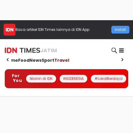
Baca artikel
IDN Times
lainnya di IDN App
Install
JATIM
Home
Food
News
Sport
Travel
For
Iklanin di IDN
INSIDENESIA
#LokalBerdaya
You