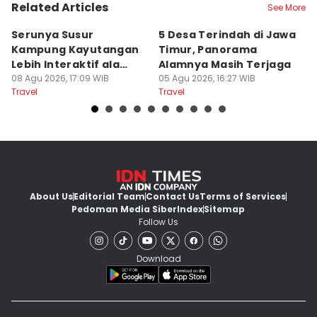
Related Articles
See More
Serunya Susur
5 Desa Terindah di Jawa
5
Kampung Kayutangan
Timur, Panorama
S
Lebih Interaktif ala
Alamnya Masih Terjaga
S
Kelana Race
08 Agu 2026, 17:09 WIB
05 Agu 2026, 16:27 WIB
A
04
Travel
Travel
Tr
About Us
Editorial Team
Contact Us
Terms of Services
Pedoman Media Siber
Index
Sitemap
Follow Us
Download