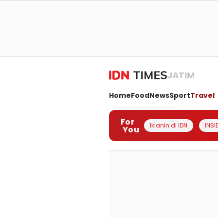
JATIM
Home
Food
News
Sport
Travel
For
Iklanin di IDN
INSI
You