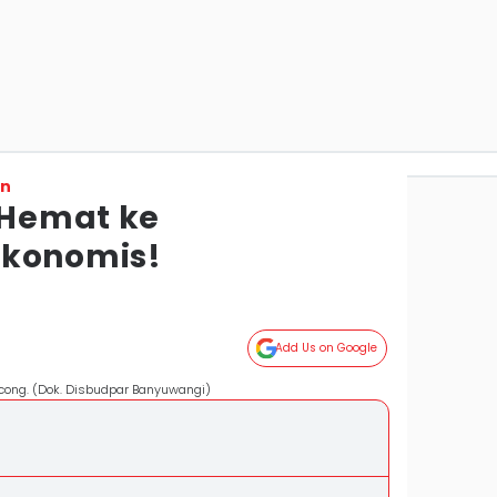
on
n Hemat ke
Ekonomis!
a
Add Us on Google
ncong. (Dok. Disbudpar Banyuwangi)