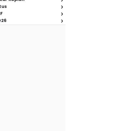
tus
FF
026