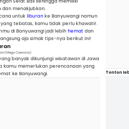
ngan Selat Bali sehingga memiliki
 dan menakjubkan.
ncana untuk
liburan
ke Banyuwangi namun
yang tebatas, kamu tidak perlu khawatir.
anmu di Banyuwangi jadi lebih
hemat
dan
ngsung aja simak tips-nya berikut ini!
uran
com/Mega Caesaria)
yang banyak dikunjungi wisatawan di Jawa
jika kamu memerlukan perencanaan yang
Tonton leb
emat ke Banyuwangi.