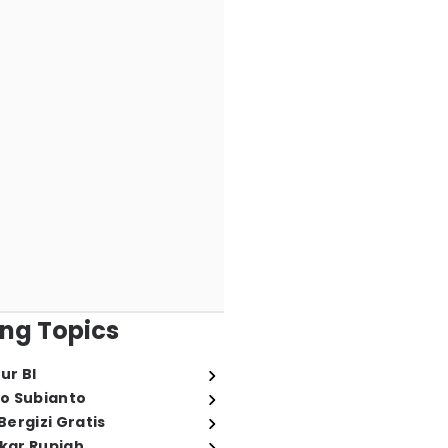
ng Topics
ur BI
o Subianto
ergizi Gratis
ukar Rupiah