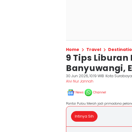
Home
Travel
Destinati
9 Tips Libura
Banyuwangi, 
30 Jun 2026, 10:19 WIB
Kota Surabay
Alvi Nur Jannah
News
Channel
Pantai Pulau Merah jadi primadona pela
Intinya Sih