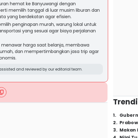
buran hemat ke Banyuwangi dengan
ti memilih tanggal di luar musim liburan dan
ta yang berdekatan agar efisien.
milih penginapan murah, warung lokal untuk
ransportasi yang sesuai agar biaya perjalanan
 menawar harga saat belanja, membawa
 rumah, dan mempertimbangkan jasa trip agar
konomis.
ssisted and reviewed by our editorial team.
Trendi
1
.
Gubern
2
.
Prabow
3
.
Makan B
4
.
Nilai T