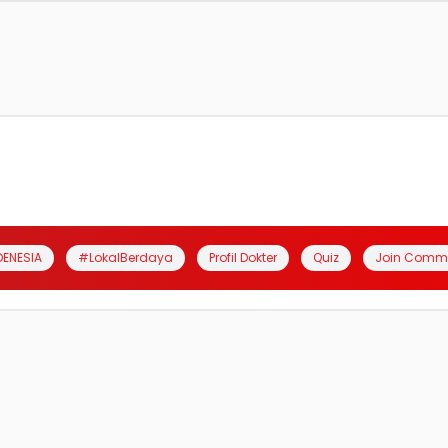
DENESIA
#LokalBerdaya
Profil Dokter
Quiz
Join Comm