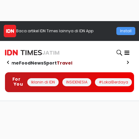
Baca artikel
IDN Times
lainnya di IDN App
Install
JATIM
Home
Food
News
Sport
Travel
For
Iklanin di IDN
INSIDENESIA
#LokalBerdaya
You