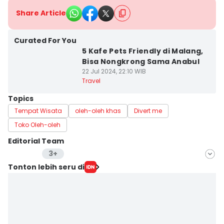
Share Article
Curated For You
5 Kafe Pets Friendly di Malang,
Bisa Nongkrong Sama Anabul
22 Jul 2024, 22:10 WIB
Travel
Topics
Tempat Wisata
oleh-oleh khas
Divert me
Toko Oleh-oleh
Editorial Team
3+
Editor
Tonton lebih seru di
Stella Azasya
Editor
Faiz Nashrillah