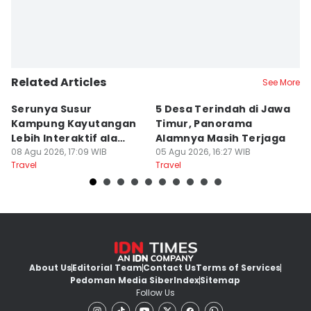
Editor
Zumrotul Abidin
Related Articles
See More
Serunya Susur
5 Desa Terindah di Jawa
5
Kampung Kayutangan
Timur, Panorama
S
Lebih Interaktif ala
Alamnya Masih Terjaga
S
Kelana Race
08 Agu 2026, 17:09 WIB
05 Agu 2026, 16:27 WIB
A
04
Travel
Travel
Tr
About Us
Editorial Team
Contact Us
Terms of Services
Pedoman Media Siber
Index
Sitemap
Follow Us