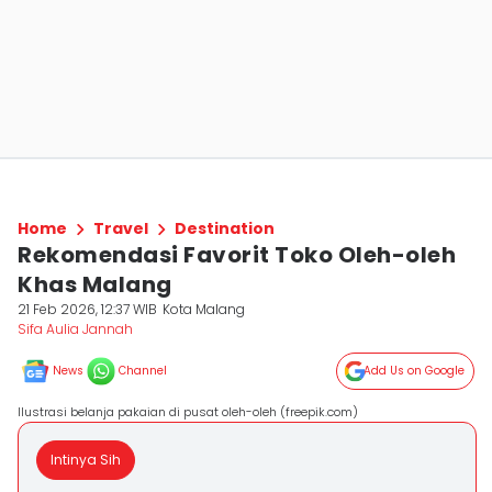
Home
Travel
Destination
Rekomendasi Favorit Toko Oleh-oleh
Khas Malang
21 Feb 2026, 12:37 WIB
Kota Malang
Sifa Aulia Jannah
News
Channel
Add Us on Google
Ilustrasi belanja pakaian di pusat oleh-oleh (freepik.com)
Intinya Sih