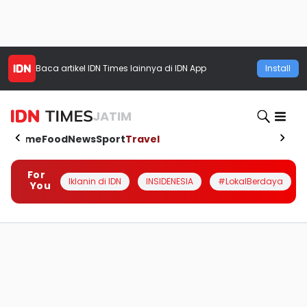
Baca artikel
IDN Times
lainnya di IDN App
Install
JATIM
Home
Food
News
Sport
Travel
For
Iklanin di IDN
INSIDENESIA
#LokalBerdaya
You