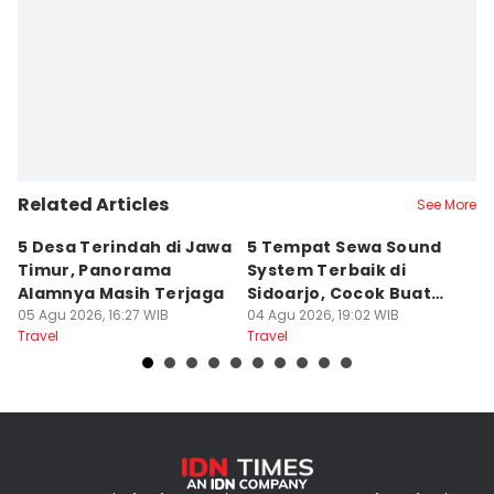
Related Articles
See More
5 Desa Terindah di Jawa
5 Tempat Sewa Sound
7 
Timur, Panorama
System Terbaik di
P
Alamnya Masih Terjaga
Sidoarjo, Cocok Buat
M
05 Agu 2026, 16:27 WIB
Agustusan
04 Agu 2026, 19:02 WIB
A
04
Travel
Travel
Tr