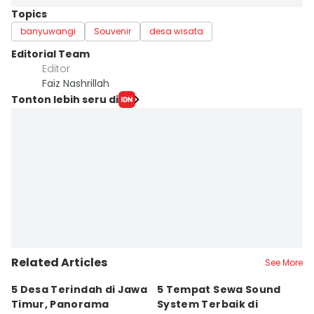
Topics
banyuwangi
Souvenir
desa wisata
Editorial Team
Editor
Faiz Nashrillah
Tonton lebih seru di
Related Articles
See More
5 Desa Terindah di Jawa
5 Tempat Sewa Sound
7 
Timur, Panorama
System Terbaik di
P