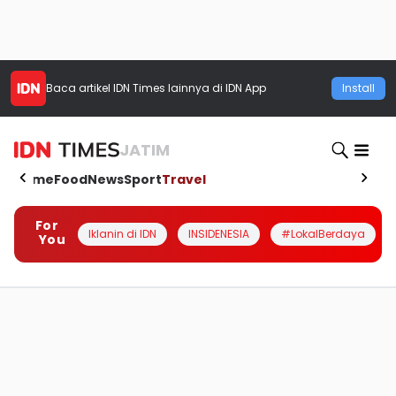
Baca artikel
IDN Times
lainnya di IDN App
Install
JATIM
Home
Food
News
Sport
Travel
For
Iklanin di IDN
INSIDENESIA
#LokalBerdaya
You