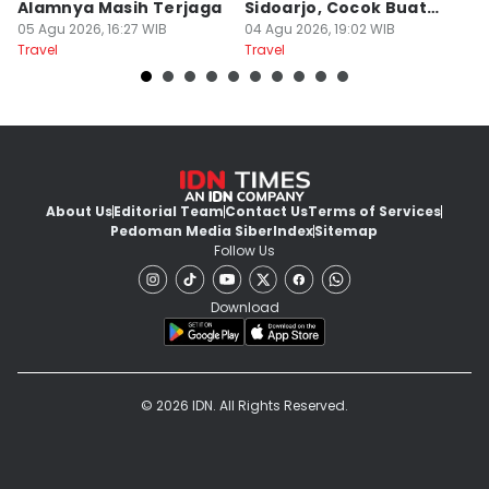
Alamnya Masih Terjaga
Sidoarjo, Cocok Buat
M
05 Agu 2026, 16:27 WIB
Agustusan
04 Agu 2026, 19:02 WIB
A
04
Travel
Travel
Tr
About Us
Editorial Team
Contact Us
Terms of Services
Pedoman Media Siber
Index
Sitemap
Follow Us
Download
© 2026 IDN. All Rights Reserved.