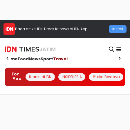
Baca artikel
IDN Times
lainnya di IDN App
Install
JATIM
Home
Food
News
Sport
Travel
For
Iklanin di IDN
INSIDENESIA
#LokalBerdaya
You