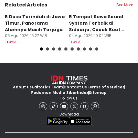
Related Articles
See More
5 Desa Terindah di Jawa
5 Tempat Sewa Sound
7 
Timur, Panorama
System Terbaik di
P
Alamnya Masih Terjaga
Sidoarjo, Cocok Buat
M
05 Agu 2026, 16:27 WIB
Agustusan
04 Agu 2026, 19:02 WIB
A
04
Travel
Travel
Tr
About Us
Editorial Team
Contact Us
Terms of Services
Pedoman Media Siber
Index
Sitemap
Follow Us
Download