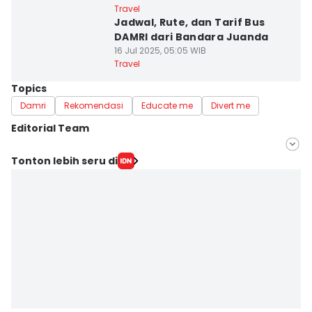
Travel
Jadwal, Rute, dan Tarif Bus
DAMRI dari Bandara Juanda
16 Jul 2025, 05:05 WIB
Travel
Topics
Damri
Rekomendasi
Educate me
Divert me
Editorial Team
Editor
Tonton lebih seru di
Delvia Y Oktaviani
Editor
Zumrotul Abidin