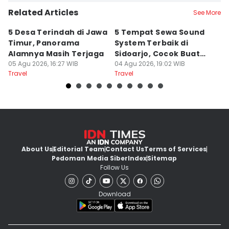
Related Articles
See More
5 Desa Terindah di Jawa
5 Tempat Sewa Sound
7 
Timur, Panorama
System Terbaik di
P
Alamnya Masih Terjaga
Sidoarjo, Cocok Buat
M
05 Agu 2026, 16:27 WIB
Agustusan
04 Agu 2026, 19:02 WIB
A
04
Travel
Travel
Tr
About Us
Editorial Team
Contact Us
Terms of Services
Pedoman Media Siber
Index
Sitemap
Follow Us
Download