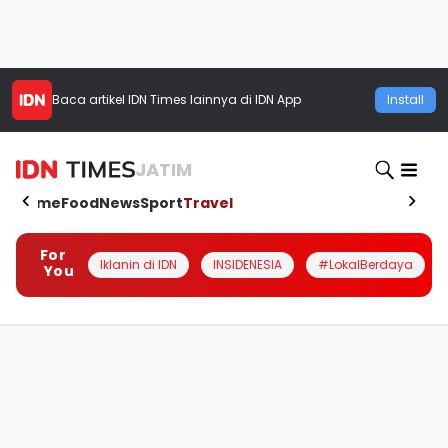
Baca artikel
IDN Times
lainnya di IDN App
Install
JATIM
Home
Food
News
Sport
Travel
For
Iklanin di IDN
INSIDENESIA
#LokalBerdaya
You