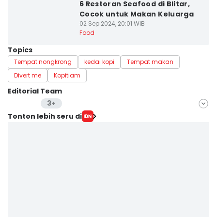
6 Restoran Seafood di Blitar,
Cocok untuk Makan Keluarga
02 Sep 2024, 20:01 WIB
Food
Topics
Tempat nongkrong
kedai kopi
Tempat makan
Divert me
Kopitiam
Editorial Team
3+
Editor
Tonton lebih seru di
Stella Azasya
Editor
Faiz Nashrillah
Editor
Zumrotul Abidin