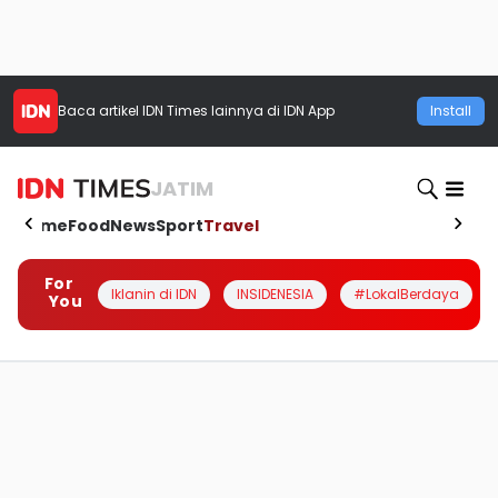
Baca artikel
IDN Times
lainnya di IDN App
Install
JATIM
Home
Food
News
Sport
Travel
For
Iklanin di IDN
INSIDENESIA
#LokalBerdaya
You