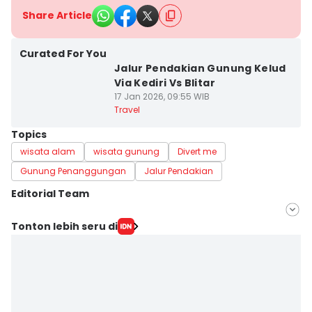
Share Article
Curated For You
Jalur Pendakian Gunung Kelud
Via Kediri Vs Blitar
17 Jan 2026, 09:55 WIB
Travel
Topics
wisata alam
wisata gunung
Divert me
Gunung Penanggungan
Jalur Pendakian
Editorial Team
Editor
Tonton lebih seru di
Faiz Nashrillah
Editor
Zumrotul Abidin