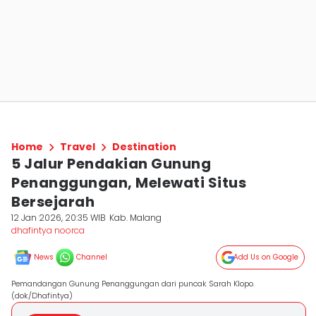
Home
Travel
Destination
5 Jalur Pendakian Gunung
Penanggungan, Melewati Situs
Bersejarah
12 Jan 2026, 20:35 WIB
Kab. Malang
dhafintya noorca
News
Channel
Add Us on Google
Pemandangan Gunung Penanggungan dari puncak Sarah Klopo.
(dok/Dhafintya)