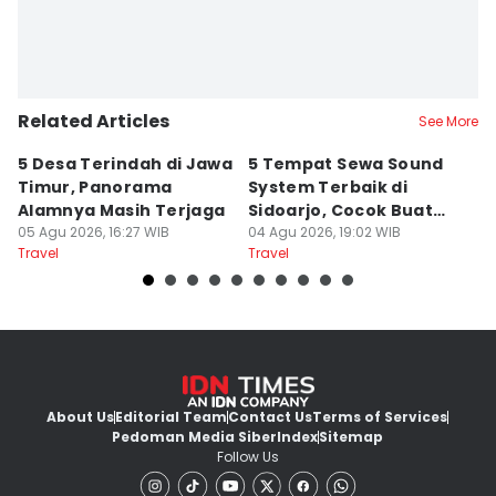
Related Articles
See More
5 Desa Terindah di Jawa
5 Tempat Sewa Sound
7 
Timur, Panorama
System Terbaik di
P
Alamnya Masih Terjaga
Sidoarjo, Cocok Buat
M
05 Agu 2026, 16:27 WIB
Agustusan
04 Agu 2026, 19:02 WIB
A
04
Travel
Travel
Tr
About Us
Editorial Team
Contact Us
Terms of Services
Pedoman Media Siber
Index
Sitemap
Follow Us