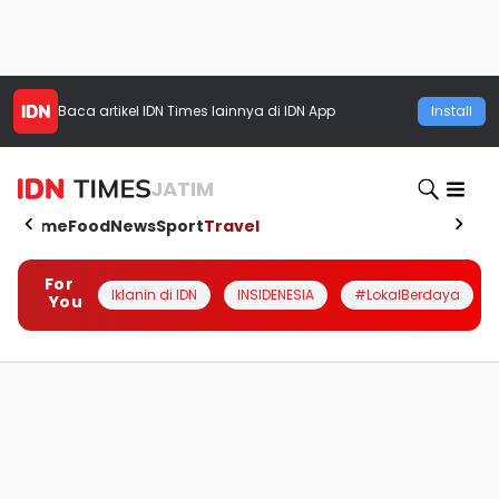
Baca artikel
IDN Times
lainnya di IDN App
Install
JATIM
Home
Food
News
Sport
Travel
For
Iklanin di IDN
INSIDENESIA
#LokalBerdaya
You