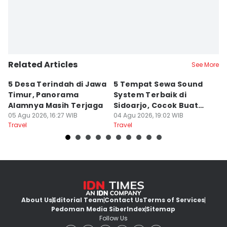
Related Articles
See More
5 Desa Terindah di Jawa
5 Tempat Sewa Sound
7 
Timur, Panorama
System Terbaik di
P
Alamnya Masih Terjaga
Sidoarjo, Cocok Buat
M
05 Agu 2026, 16:27 WIB
Agustusan
04 Agu 2026, 19:02 WIB
A
04
Travel
Travel
Tr
About Us
Editorial Team
Contact Us
Terms of Services
Pedoman Media Siber
Index
Sitemap
Follow Us