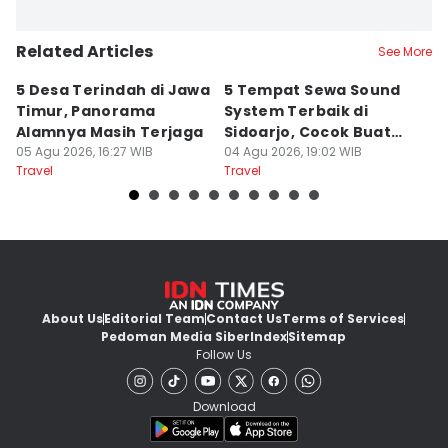
Related Articles
See More
5 Desa Terindah di Jawa
5 Tempat Sewa Sound
7 
Timur, Panorama
System Terbaik di
P
Alamnya Masih Terjaga
Sidoarjo, Cocok Buat
M
05 Agu 2026, 16:27 WIB
Agustusan
04 Agu 2026, 19:02 WIB
A
04
Travel
Travel
Tr
About Us
Editorial Team
Contact Us
Terms of Services
Pedoman Media Siber
Index
Sitemap
Follow Us
Download