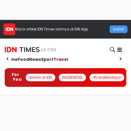
Baca artikel
IDN Times
lainnya di IDN App
Install
JATIM
Home
Food
News
Sport
Travel
For
Iklanin di IDN
INSIDENESIA
#LokalBerdaya
You