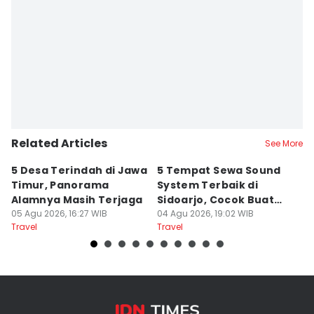
Related Articles
See More
5 Desa Terindah di Jawa
5 Tempat Sewa Sound
7 
Timur, Panorama
System Terbaik di
P
Alamnya Masih Terjaga
Sidoarjo, Cocok Buat
M
05 Agu 2026, 16:27 WIB
Agustusan
04 Agu 2026, 19:02 WIB
A
04
Travel
Travel
Tr