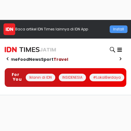
Baca artikel
IDN Times
lainnya di IDN App
Install
JATIM
Home
Food
News
Sport
Travel
For
Iklanin di IDN
INSIDENESIA
#LokalBerdaya
You