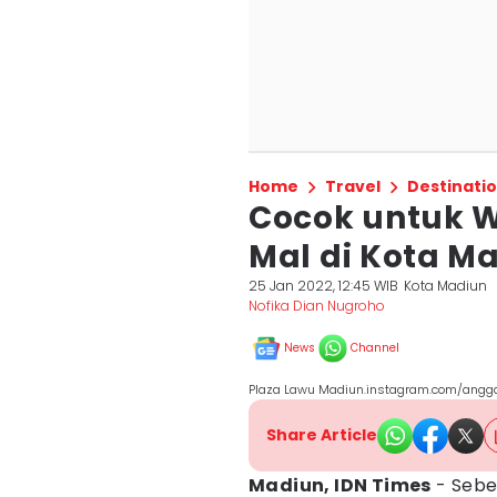
Home
Travel
Destinati
Cocok untuk Wi
Mal di Kota M
25 Jan 2022, 12:45 WIB
Kota Madiun
Nofika Dian Nugroho
News
Channel
Plaza Lawu Madiun.instagram.com/angg
Share Article
Madiun, IDN Times
- Sebe