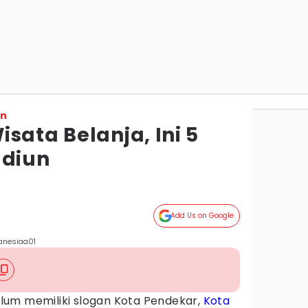
on
sata Belanja, Ini 5
adiun
Add Us on Google
anesiaa01
lum memiliki slogan Kota Pendekar,
Kota