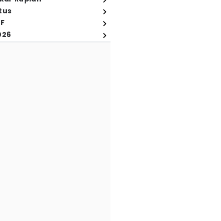
tus
FF
026