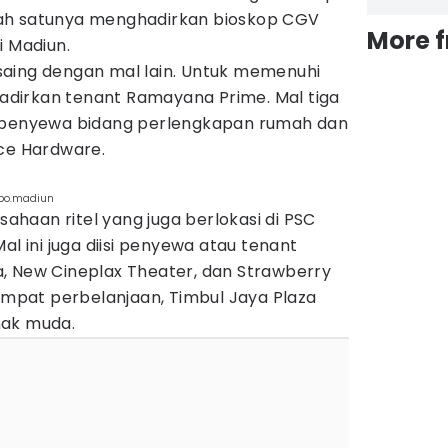
ah satunya menghadirkan bioskop CGV
More 
i Madiun.
aing dengan mal lain. Untuk memenuhi
ihadirkan tenant Ramayana Prime. Mal tiga
g penyewa bidang perlengkapan rumah dan
Ace Hardware.
ipo.madiun
usahaan ritel yang juga berlokasi di PSC
al ini juga diisi penyewa atau tenant
, New Cineplax Theater, dan Strawberry
tempat perbelanjaan, Timbul Jaya Plaza
nak muda.