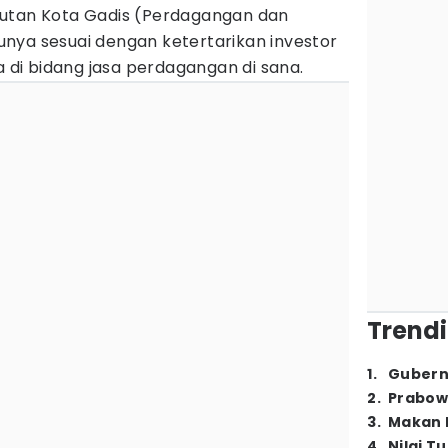
utan Kota Gadis (Perdagangan dan
ntunya sesuai dengan ketertarikan investor
i bidang jasa perdagangan di sana.
Trendi
1
.
Gubern
2
.
Prabow
3
.
Makan B
4
.
Nilai T