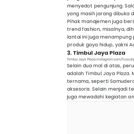
menyedot pengunjung. Sal
yang masih jarang dibuka d
Pihak manajemen juga bers
trend fashion, misalnya, d
lantai ini juga menampun
produk gaya hidup, yakni 
3. Timbul Jaya Plaza
Timbul Jaya Plaza.instagram.com/fuso.d
Selain dua mal di atas, per
adalah Timbul Jaya Plaza. M
ternama, seperti Samudera
aksesoris. Selain menjadi 
juga mewadahi kegiatan a