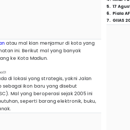
5
.
17 Agus
6
.
Piala A
7
.
GIIAS 2
an
atau mal kian menjamur di kota yang
matan ini. Berikut mal yang banyak
tang ke Kota Madiun.
aa01
da di lokasi yang strategis, yakni Jalan
ep sebagai ikon baru yang disebut
C). Mal yang beroperasi sejak 2005 ini
uhan, seperti barang elektronik, buku,
anak.