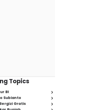
ng Topics
ur BI
o Subianto
ergizi Gratis
ukar Rupiah