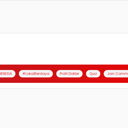
DENESIA
#LokalBerdaya
Profil Dokter
Quiz
Join Comm