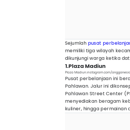
Sejumlah
pusat perbelanja
memiliki tiga wilayah keca
dikunjungi warga ketika da
1.Plaza Madiun
Plaza Madiun.instagram.com/angganesi
Pusat perbelanjaan ini bera
Pahlawan. Jalur ini dikons
Pahlawan Street Center (PS
menyediakan beragam kebut
kuliner, hingga permainan 