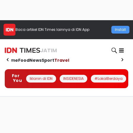
Baca artikel
IDN Times
lainnya di IDN App
Install
JATIM
Home
Food
News
Sport
Travel
For
Iklanin di IDN
INSIDENESIA
#LokalBerdaya
You