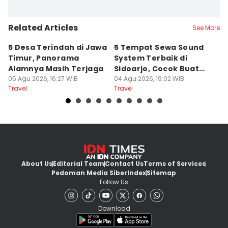
Related Articles
See More
5 Desa Terindah di Jawa
5 Tempat Sewa Sound
7 
Timur, Panorama
System Terbaik di
P
Alamnya Masih Terjaga
Sidoarjo, Cocok Buat
M
05 Agu 2026, 16:27 WIB
Agustusan
04 Agu 2026, 19:02 WIB
A
04
Travel
Travel
Tr
About Us
Editorial Team
Contact Us
Terms of Services
Pedoman Media Siber
Index
Sitemap
Follow Us
Download