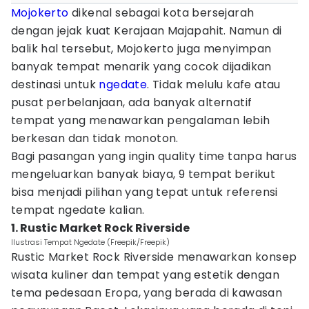
Mojokerto
dikenal sebagai kota bersejarah
dengan jejak kuat Kerajaan Majapahit. Namun di
balik hal tersebut, Mojokerto juga menyimpan
banyak tempat menarik yang cocok dijadikan
destinasi untuk
ngedate
. Tidak melulu kafe atau
pusat perbelanjaan, ada banyak alternatif
tempat yang menawarkan pengalaman lebih
berkesan dan tidak monoton.
Bagi pasangan yang ingin quality time tanpa harus
mengeluarkan banyak biaya, 9 tempat berikut
bisa menjadi pilihan yang tepat untuk referensi
tempat ngedate kalian.
1. Rustic Market Rock Riverside
Ilustrasi Tempat Ngedate (Freepik/Freepik)
Rustic Market Rock Riverside menawarkan konsep
wisata kuliner dan tempat yang estetik dengan
tema pedesaan Eropa, yang berada di kawasan