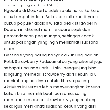
8. Petik Strawberry Padusan
Ilustrasi Tempat Ngedate (Freepik/xb100)
Ngedate di Mojokerto tidak selalu harus ke kafe
atau tempat indoor. Salah satu alternatif yang
cukup populer adalah wisata petik strawberry.
Daerah ini dikenal memiliki udara sejuk dan
pemandangan pegunungan, sehingga cocok
untuk pasangan yang ingin menikmati suasana
alam.
Destinasi yang paling banyak dikunjungi adalah
Petik Strawberry Padusan atau yang dikenal juga
sebagai Padusan Park. Di sini, pengunjung bisa
langsung memetik strawberry dari kebun, lalu
menimbang hasilnya untuk dibawa pulang.
Aktivitas ini terasa lebih menyenangkan karena
kalian bisa memilih buah bersama, saling
membantu mencari strawberry yang matang,
sekaligus menikmati suasana kebun yang asri.