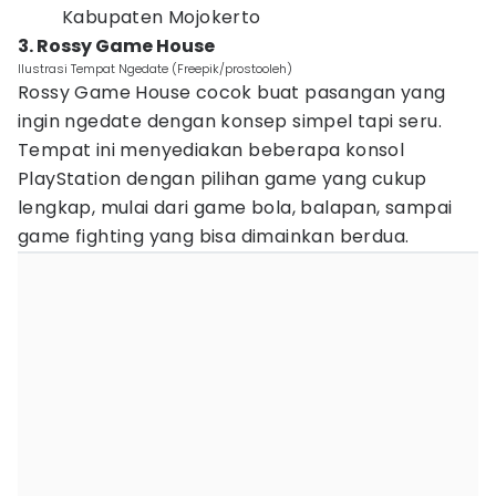
Kabupaten Mojokerto
3. Rossy Game House
Ilustrasi Tempat Ngedate (Freepik/prostooleh)
Rossy Game House cocok buat pasangan yang
ingin ngedate dengan konsep simpel tapi seru.
Tempat ini menyediakan beberapa konsol
PlayStation dengan pilihan game yang cukup
lengkap, mulai dari game bola, balapan, sampai
game fighting yang bisa dimainkan berdua.