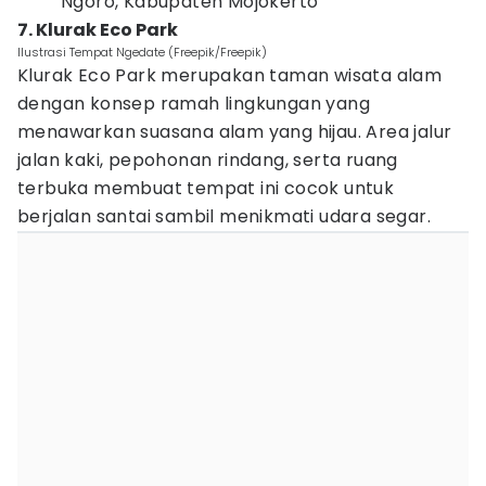
Ngoro, Kabupaten Mojokerto
7. Klurak Eco Park
Ilustrasi Tempat Ngedate (Freepik/Freepik)
Klurak Eco Park merupakan taman wisata alam
dengan konsep ramah lingkungan yang
menawarkan suasana alam yang hijau. Area jalur
jalan kaki, pepohonan rindang, serta ruang
terbuka membuat tempat ini cocok untuk
berjalan santai sambil menikmati udara segar.