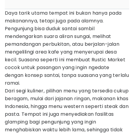
Daya tarik utama tempat ini bukan hanya pada
makanannya, tetapi juga pada alamnya.
Pengunjung bisa duduk santai sambil
mendengarkan suara aliran sungai, melihat
pemandangan perbukitan, atau berjalan-jalan
mengelilingi area kafe yang menyerupai desa
kecil. Suasana seperti ini membuat Rustic Market
cocok untuk pasangan yang ingin ngedate
dengan konsep santai, tanpa suasana yang terlalu
ramai.
Dari segi kuliner, pilihan menu yang tersedia cukup
beragam, mulai dari jajanan ringan, makanan khas
Indonesia, hingga menu western seperti steak dan
pasta. Tempat ini juga menyediakan fasilitas
glamping bagi pengunjung yang ingin
menghabiskan waktu lebih lama, sehingga tidak