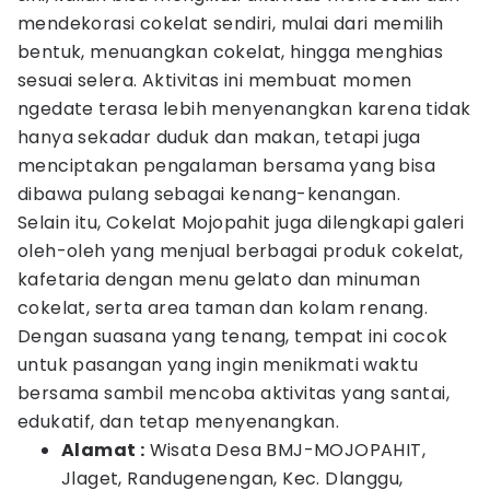
mendekorasi cokelat sendiri, mulai dari memilih
bentuk, menuangkan cokelat, hingga menghias
sesuai selera. Aktivitas ini membuat momen
ngedate terasa lebih menyenangkan karena tidak
hanya sekadar duduk dan makan, tetapi juga
menciptakan pengalaman bersama yang bisa
dibawa pulang sebagai kenang-kenangan.
Selain itu, Cokelat Mojopahit juga dilengkapi galeri
oleh-oleh yang menjual berbagai produk cokelat,
kafetaria dengan menu gelato dan minuman
cokelat, serta area taman dan kolam renang.
Dengan suasana yang tenang, tempat ini cocok
untuk pasangan yang ingin menikmati waktu
bersama sambil mencoba aktivitas yang santai,
edukatif, dan tetap menyenangkan.
Alamat :
Wisata Desa BMJ-MOJOPAHIT,
Jlaget, Randugenengan, Kec. Dlanggu,