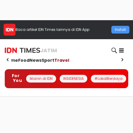
Baca artikel
IDN Times
lainnya di IDN App
Install
JATIM
Home
Food
News
Sport
Travel
For
Iklanin di IDN
INSIDENESIA
#LokalBerdaya
You