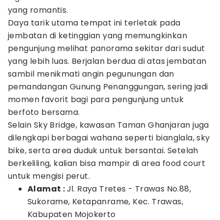
yang romantis.
Daya tarik utama tempat ini terletak pada
jembatan di ketinggian yang memungkinkan
pengunjung melihat panorama sekitar dari sudut
yang lebih luas. Berjalan berdua di atas jembatan
sambil menikmati angin pegunungan dan
pemandangan Gunung Penanggungan, sering jadi
momen favorit bagi para pengunjung untuk
berfoto bersama.
Selain Sky Bridge, kawasan Taman Ghanjaran juga
dilengkapi berbagai wahana seperti bianglala, sky
bike, serta area duduk untuk bersantai. Setelah
berkeliling, kalian bisa mampir di area food court
untuk mengisi perut.
Alamat :
Jl. Raya Tretes - Trawas No.88,
Sukorame, Ketapanrame, Kec. Trawas,
Kabupaten Mojokerto