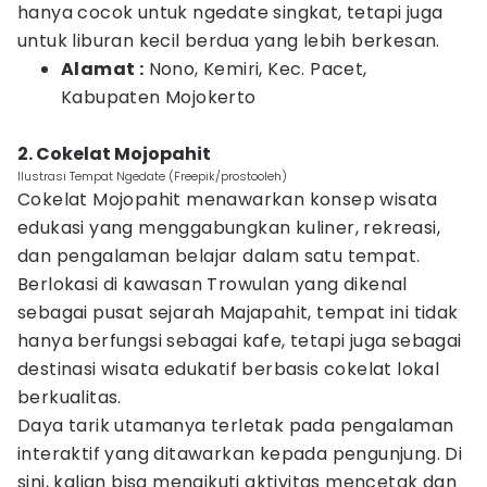
hanya cocok untuk ngedate singkat, tetapi juga
untuk liburan kecil berdua yang lebih berkesan.
Alamat :
Nono, Kemiri, Kec. Pacet,
Kabupaten Mojokerto
2. Cokelat Mojopahit
Ilustrasi Tempat Ngedate (Freepik/prostooleh)
Cokelat Mojopahit menawarkan konsep wisata
edukasi yang menggabungkan kuliner, rekreasi,
dan pengalaman belajar dalam satu tempat.
Berlokasi di kawasan Trowulan yang dikenal
sebagai pusat sejarah Majapahit, tempat ini tidak
hanya berfungsi sebagai kafe, tetapi juga sebagai
destinasi wisata edukatif berbasis cokelat lokal
berkualitas.
Daya tarik utamanya terletak pada pengalaman
interaktif yang ditawarkan kepada pengunjung. Di
sini, kalian bisa mengikuti aktivitas mencetak dan