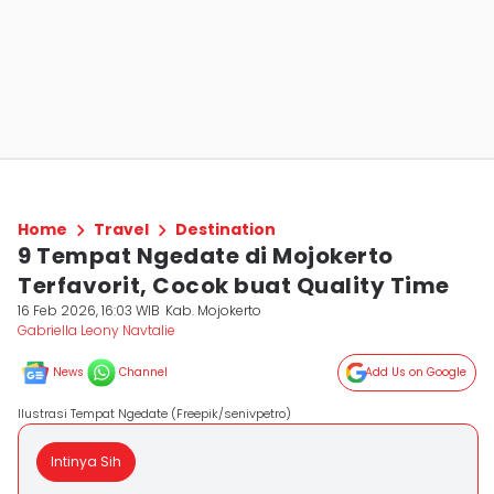
Home
Travel
Destination
9 Tempat Ngedate di Mojokerto
Terfavorit, Cocok buat Quality Time
16 Feb 2026, 16:03 WIB
Kab. Mojokerto
Gabriella Leony Navtalie
News
Channel
Add Us on Google
Ilustrasi Tempat Ngedate (Freepik/senivpetro)
Intinya Sih