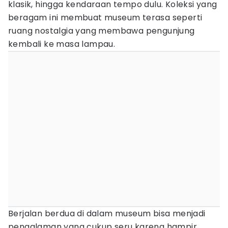
klasik, hingga kendaraan tempo dulu. Koleksi yang
beragam ini membuat museum terasa seperti
ruang nostalgia yang membawa pengunjung
kembali ke masa lampau.
Berjalan berdua di dalam museum bisa menjadi
pengalaman yang cukup seru karena hampir