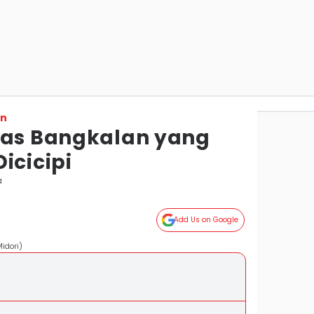
on
has Bangkalan yang
icicipi
a
Add Us on Google
idori)