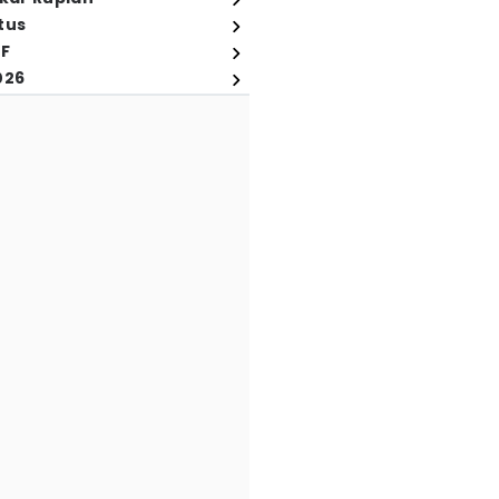
tus
FF
026