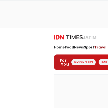
JATIM
Home
Food
News
Sport
Travel
For
Iklanin di IDN
INSI
You