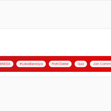
DENESIA
#LokalBerdaya
Profil Dokter
Quiz
Join Comm