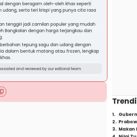
al dengan beragam oleh-oleh khas seperti
n udang, serta teri krispi yang punya cita rasa
ikan tenggiri jadi camilan populer yang mudah
leh Bangkalan dengan harga terjangkau dan
g.
ik berbahan tepung sagu dan udang dengan
sedia dalam bentuk matang atau frozen, lengkap
khas.
ssisted and reviewed by our editorial team.
Trendi
1
.
Gubern
2
.
Prabow
3
.
Makan B
4
.
Nilai T