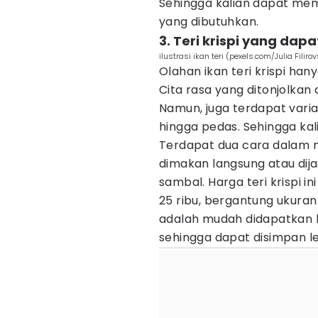
Sehingga kalian dapat mem
yang dibutuhkan.
3. Teri krispi yang dapa
ilustrasi ikan teri (pexels.com/Julia Filiro
Olahan ikan teri krispi ha
Cita rasa yang ditonjolkan d
Namun, juga terdapat varian 
hingga pedas. Sehingga kal
Terdapat dua cara dalam me
dimakan langsung atau di
sambal. Harga teri krispi in
25 ribu, bergantung ukuran
adalah mudah didapatkan k
sehingga dapat disimpan le