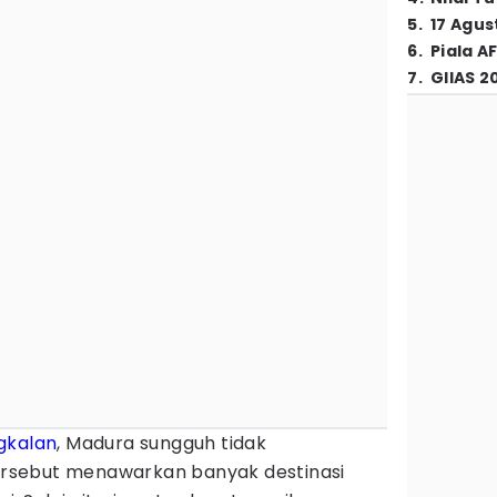
5
.
17 Agus
6
.
Piala A
7
.
GIIAS 2
gkalan
, Madura sungguh tidak
rsebut menawarkan banyak destinasi