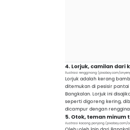
4. Lorjuk, camilan dar
Ilustrasi rengginang (pixabay.com/onyen
Lorjuk adalah kerang bamb
ditemukan di pesisir pantai
Bangkalan. Lorjuk ini disaj
seperti digoreng kering, d
dicampur dengan renggina
5. Otok, teman minum t
ilustrasi kacang panjang (pixabay.com/
Oleh-oleh lain dari Bangka