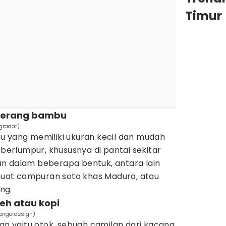
Timur
i kerang bambu
gradar)
u yang memiliki ukuran kecil dan mudah
 berlumpur, khususnya di pantai sekitar
ikan dalam beberapa bentuk, antara lain
ibuat campuran soto khas Madura, atau
ng.
eh atau kopi
congerdesign)
lan yaitu otok, sebuah camilan dari kacang