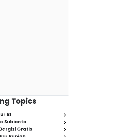
ng Topics
ur BI
o Subianto
ergizi Gratis
ukar Rupiah