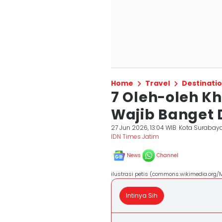
Home
Travel
Destinati
7 Oleh-oleh K
Wajib Banget D
27 Jun 2026, 13:04 WIB
Kota Surabay
IDN Times Jatim
News
Channel
ilustrasi petis (commons.wikimedia.org/M
Intinya Sih