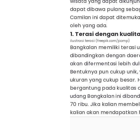
wisata yang dapat dikunjung
dapat dibawa pulang seba
Camilan ini dapat ditemuk
oleh yang ada.
1. Terasi dengan kualit
ilustrasi terasi (freepik.com/jcomp)
Bangkalan memiliki terasi 
dibandingkan dengan daera
akan difermentasi lebih d
Bentuknya pun cukup unik, 
ukuran yang cukup besar. 
bergantung pada kualitas da
udang Bangkalan ini diband
70 ribu. Jika kalian membe
kalian akan mendapatkan h