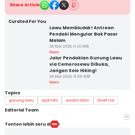
Share Article
Curated For You
Lawu Membludak! Antrean
Pendaki Mengular Bak Pasar
Malam
26 Mar 2026, 11:43 WIB
News
Jalur Pendakian Gunung Lawu
via Cemorosewu Dibuka,
Jangan Solo Hiking!
26 Mar 2024, 13:55 WIB
News
Topics
gunung lawu
spot foto
wisata alam
Divert me
Editorial Team
Editor
Tonton lebih seru di
Faiz Nashrillah