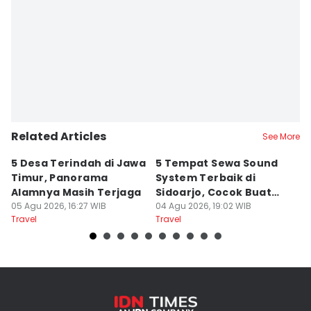
Editor
Zumrotul Abidin
Related Articles
See More
5 Desa Terindah di Jawa
5 Tempat Sewa Sound
7 
Timur, Panorama
System Terbaik di
P
Alamnya Masih Terjaga
Sidoarjo, Cocok Buat
M
05 Agu 2026, 16:27 WIB
Agustusan
04 Agu 2026, 19:02 WIB
A
04
Travel
Travel
Tr