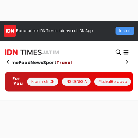
Baca artikel
IDN Times
lainnya di IDN App
Install
JATIM
Home
Food
News
Sport
Travel
For
Iklanin di IDN
INSIDENESIA
#LokalBerdaya
You