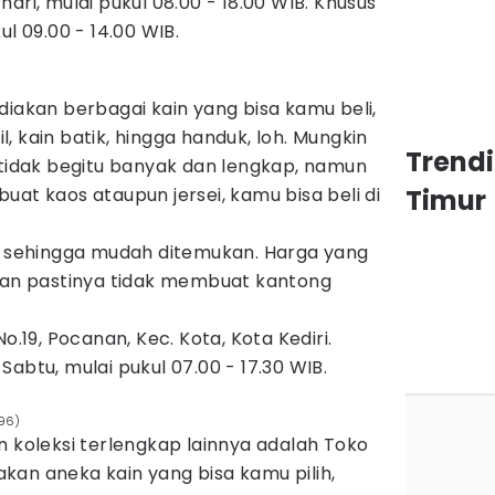
hari, mulai pukul 08.00 - 18.00 WIB. Khusus
ul 09.00 - 14.00 WIB.
diakan berbagai kain yang bisa kamu beli,
ril, kain batik, hingga handuk, loh. Mungkin
Trend
 tidak begitu banyak dan lengkap, namun
uat kaos ataupun jersei, kamu bisa beli di
Timur
s, sehingga mudah ditemukan. Harga yang
 dan pastinya tidak membuat kantong
o.19, Pocanan, Kec. Kota, Kota Kediri.
 Sabtu, mulai pukul 07.00 - 17.30 WIB.
o96)
n koleksi terlengkap lainnya adalah Toko
kan aneka kain yang bisa kamu pilih,