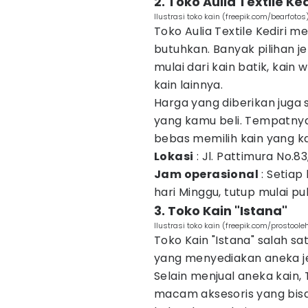
2. Toko Aulia Textile Ked
Ilustrasi toko kain (freepik.com/bearfotos
Toko Aulia Textile Kediri 
butuhkan. Banyak pilihan jen
mulai dari kain batik, kain w
kain lainnya.
Harga yang diberikan juga 
yang kamu beli. Tempatnya 
bebas memilih kain yang 
Lokasi
: Jl. Pattimura No.83
Jam operasional
: Setiap 
hari Minggu, tutup mulai pu
3. Toko Kain "Istana"
Ilustrasi toko kain (freepik.com/prostoole
Toko Kain "Istana" salah 
yang menyediakan aneka jen
Selain menjual aneka kain, 
macam aksesoris yang bisa