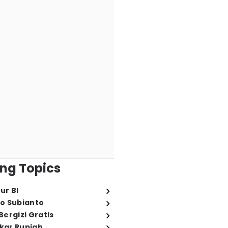
ng Topics
ur BI
o Subianto
ergizi Gratis
ukar Rupiah