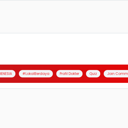
DENESIA
#LokalBerdaya
Profil Dokter
Quiz
Join Comm