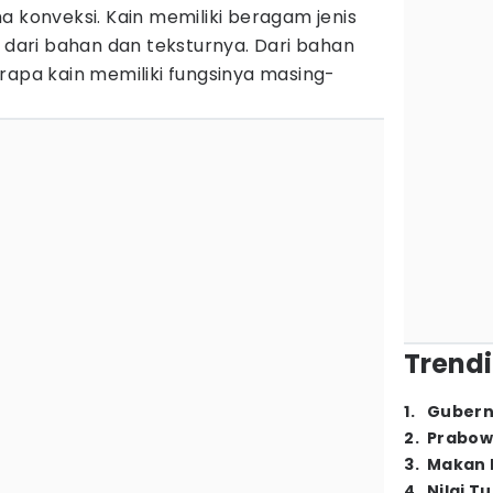
a konveksi. Kain memiliki beragam jenis
t dari bahan dan teksturnya. Dari bahan
rapa kain memiliki fungsinya masing-
Trendi
1
.
Gubern
2
.
Prabow
3
.
Makan B
4
.
Nilai T