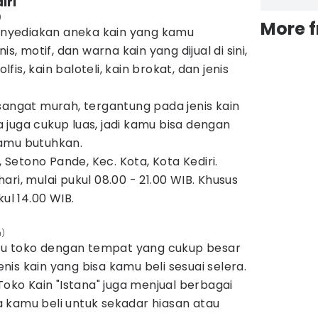
iri
)
More 
menyediakan aneka kain yang kamu
is, motif, dan warna kain yang dijual di sini,
olfis, kain baloteli, kain brokat, dan jenis
sangat murah, tergantung pada jenis kain
juga cukup luas, jadi kamu bisa dengan
kamu butuhkan.
, Setono Pande, Kec. Kota, Kota Kediri.
hari, mulai pukul 08.00 - 21.00 WIB. Khusus
kul 14.00 WIB.
h)
satu toko dengan tempat yang cukup besar
is kain yang bisa kamu beli sesuai selera.
Toko Kain "Istana" juga menjual berbagai
 kamu beli untuk sekadar hiasan atau