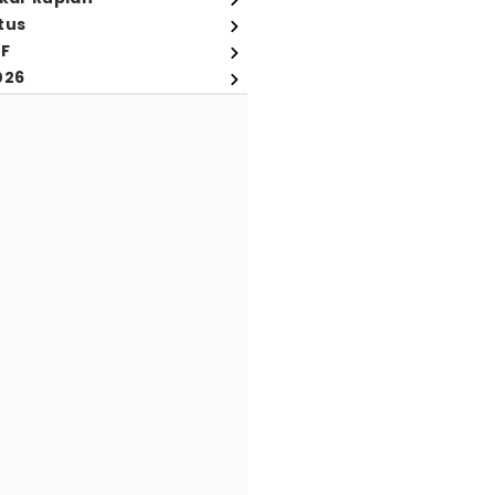
tus
FF
026