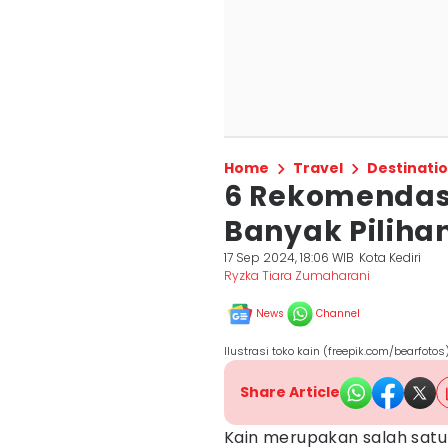
Home
Travel
Destinati
6 Rekomendasi 
Banyak Piliha
17 Sep 2024, 18:06 WIB
Kota Kediri
Ryzka Tiara Zumaharani
News
Channel
Ilustrasi toko kain (freepik.com/bearfotos
Share Article
Kain merupakan salah satu