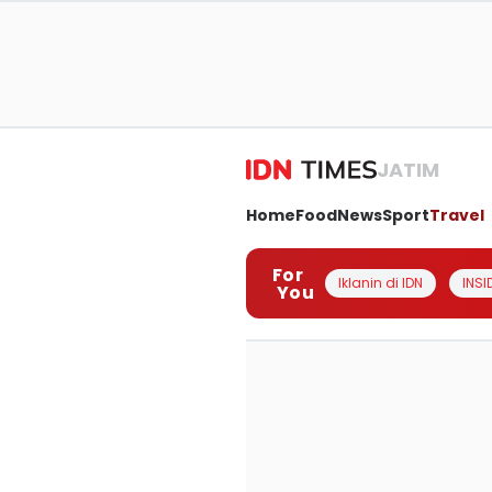
JATIM
Home
Food
News
Sport
Travel
For
Iklanin di IDN
INSI
You