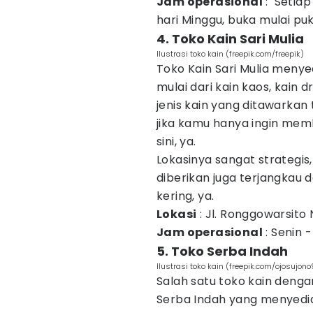
Jam operasional
: Setiap 
hari Minggu, buka mulai puk
4. Toko Kain Sari Mulia
Ilustrasi toko kain (freepik.com/freepik)
Toko Kain Sari Mulia menye
mulai dari kain kaos, kain d
jenis kain yang ditawarkan
jika kamu hanya ingin memb
sini, ya.
Lokasinya sangat strategi
diberikan juga terjangkau
kering, ya.
Lokasi
: Jl. Ronggowarsito N
Jam operasional
: Senin -
5. Toko Serba Indah
Ilustrasi toko kain (freepik.com/ojosujon
Salah satu toko kain denga
Serba Indah yang menyedia