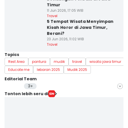
Timur
11 Jun 2026, 17:05 WIB
Travel
5 Tempat Wisata Menyimpan
Kisah Horor di Jawa Timur,
Berani?
23 Jun 2026, 11:02 WIB
Travel
Topics
Rest Area
pantura
mudik
travel
wisata jawa timur
Educate me
lebaran 2025
Mudik 2025
Editorial Team
3+
Editor
Tonton lebih seru di
Stella Azasya
Editor
Zumrotul Abidin
Editor