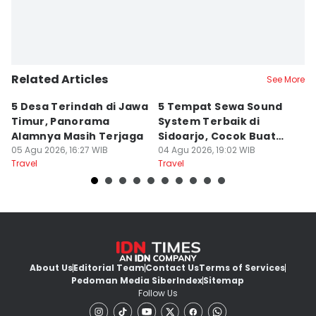
Retno Rahayu
Related Articles
See More
5 Desa Terindah di Jawa
5 Tempat Sewa Sound
7 
Timur, Panorama
System Terbaik di
P
Alamnya Masih Terjaga
Sidoarjo, Cocok Buat
M
05 Agu 2026, 16:27 WIB
Agustusan
04 Agu 2026, 19:02 WIB
A
04
Travel
Travel
Tr
About Us
Editorial Team
Contact Us
Terms of Services
Pedoman Media Siber
Index
Sitemap
Follow Us