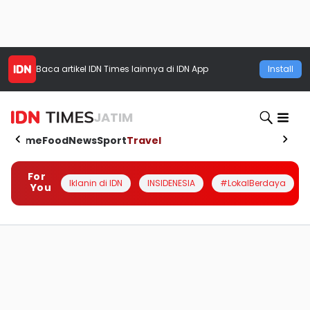
Baca artikel
IDN Times
lainnya di IDN App
Install
JATIM
Home
Food
News
Sport
Travel
For
Iklanin di IDN
INSIDENESIA
#LokalBerdaya
You