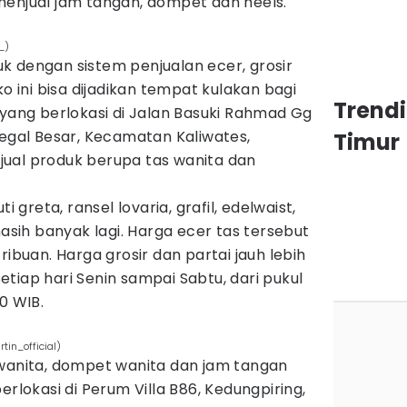
menjual jam tangan, dompet dan heels.
_)
k dengan sistem penjualan ecer, grosir
ko ini bisa dijadikan tempat kulakan bagi
Trend
 yang berlokasi di Jalan Basuki Rahmad Gg
Tegal Besar, Kecamatan Kaliwates,
Timur
ual produk berupa tas wanita dan
i greta, ransel lovaria, grafil, edelwaist,
masih banyak lagi. Harga ecer tas tersebut
ribuan. Harga grosir dan partai jauh lebih
tiap hari Senin sampai Sabtu, dari pukul
0 WIB.
in_official)
 wanita, dompet wanita dan jam tangan
erlokasi di Perum Villa B86, Kedungpiring,