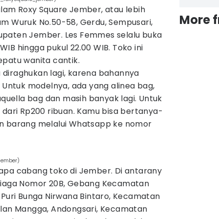
alam Roxy Square Jember, atau lebih
More 
am Wuruk No.50-58, Gerdu, Sempusari,
upaten Jember. Les Femmes selalu buka
0 WIB hingga pukul 22.00 WIB. Toko ini
patu wanita cantik.
lu diraghukan lagi, karena bahannya
. Untuk modelnya, ada yang alinea bag,
aquella bag dan masih banyak lagi. Untuk
 dari Rp200 ribuan. Kamu bisa bertanya-
an barang melalui Whatsapp ke nomor
jember)
apa cabang toko di Jember. Di antarany
 Niaga Nomor 20B, Gebang Kecamatan
n Puri Bunga Nirwana Bintaro, Kecamatan
alan Mangga, Andongsari, Kecamatan