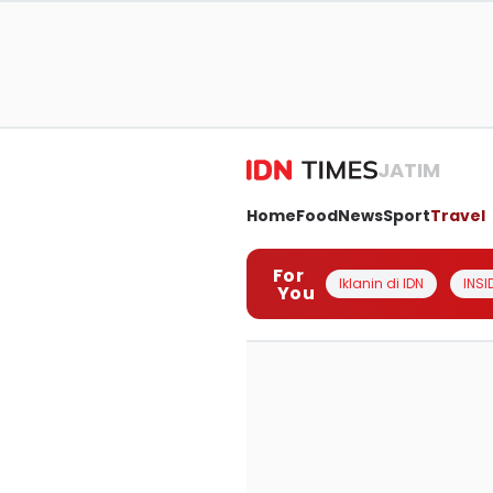
JATIM
Home
Food
News
Sport
Travel
For
Iklanin di IDN
INSI
You