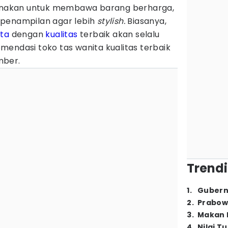
igunakan untuk membawa barang berharga,
 penampilan agar lebih
stylish.
Biasanya,
ita
dengan
kualitas
terbaik akan selalu
komendasi toko tas wanita kualitas terbaik
mber.
Trendi
1
.
Gubern
2
.
Prabow
3
.
Makan B
4
.
Nilai T