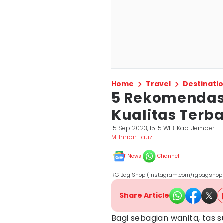
Home
Travel
Destinati
5 Rekomendasi
Kualitas Terb
15 Sep 2023, 15:15 WIB
Kab. Jember
M. Imron Fauzi
News
Channel
RG Bag Shop (instagram.com/rgbagshop
Share Article
Bagi sebagian wanita, tas