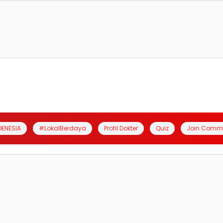
DENESIA
#LokalBerdaya
Profil Dokter
Quiz
Join Comm