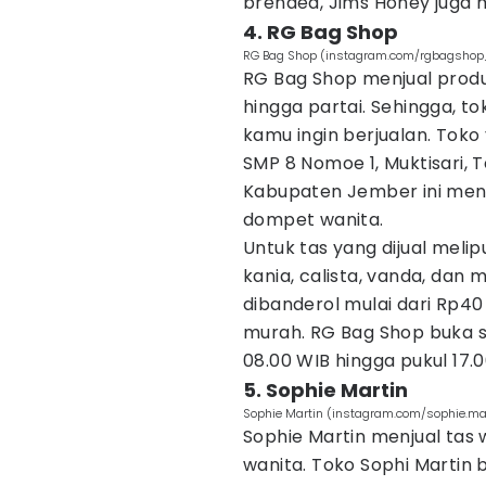
brended, Jims Honey juga 
4. RG Bag Shop
RG Bag Shop (instagram.com/rgbagshop
RG Bag Shop menjual produ
hingga partai. Sehingga, to
kamu ingin berjualan. Toko
SMP 8 Nomoe 1, Muktisari, 
Kabupaten Jember ini menj
dompet wanita.
Untuk tas yang dijual meliput
kania, calista, vanda, dan 
dibanderol mulai dari Rp40 
murah. RG Bag Shop buka se
08.00 WIB hingga pukul 17.0
5. Sophie Martin
Sophie Martin (instagram.com/sophie.mart
Sophie Martin menjual tas
wanita. Toko Sophi Martin b