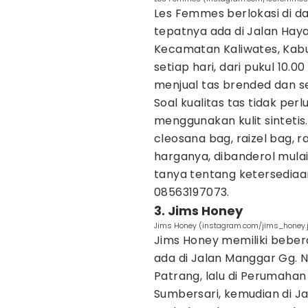
Les Femmes berlokasi di d
tepatnya ada di Jalan Hay
Kecamatan Kaliwates, Kab
setiap hari, dari pukul 10.0
menjual tas brended dan se
Soal kualitas tas tidak per
menggunakan kulit sintetis
cleosana bag, raizel bag, r
harganya, dibanderol mulai
tanya tentang ketersedia
08563197073.
3. Jims Honey
Jims Honey (instagram.com/jims_honey.
Jims Honey memiliki beber
ada di Jalan Manggar Gg.
Patrang, lalu di Perumaha
Sumbersari, kemudian di J