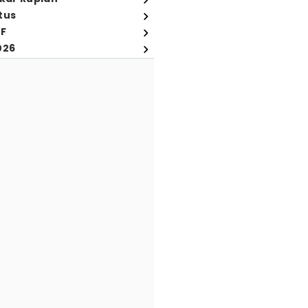
tus
FF
026