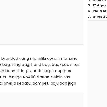
5
.
17 Agus
6
.
Piala A
7
.
GIIAS 2
a brended yang memiliki desain menarik
te bag, sling bag, hand bag, backpack, tas
ih banyak lagi. Untuk harga tiap pcs
ribu hingga Rp400 ribuan. Selain tas
ual aneka sepatu, dompet, baju dan juga