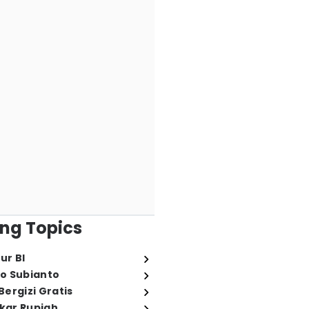
ng Topics
ur BI
o Subianto
ergizi Gratis
ukar Rupiah