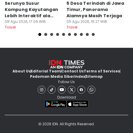
Serunya Susur
5 Desa Terindah di Jawa
5
Kampung Kayutangan
Timur, Panorama
S
Lebih Interaktif ala
Alamnya Masih Terjaga
S
Kelana Race
08 Agu 2026, 17:09 WIB
05 Agu 2026, 16:27 WIB
A
04
Travel
Travel
Tr
About Us
Editorial Team
Contact Us
Terms of Services
Pedoman Media Siber
Index
Sitemap
Follow Us
Download
© 2026 IDN. All Rights Reserved.