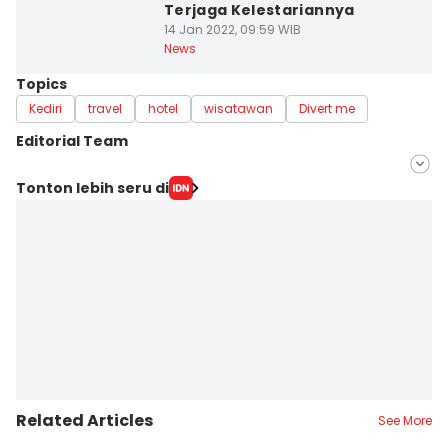
Terjaga Kelestariannya
14 Jan 2022, 09:59 WIB
News
Topics
Kediri
travel
hotel
wisatawan
Divert me
Editorial Team
Editor
Tonton lebih seru di
Faiz Nashrillah
Editor
Zumrotul Abidin
Related Articles
See More