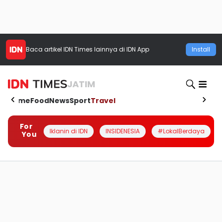
Baca artikel
IDN Times
lainnya di IDN App
Install
JATIM
Home
Food
News
Sport
Travel
For
Iklanin di IDN
INSIDENESIA
#LokalBerdaya
You