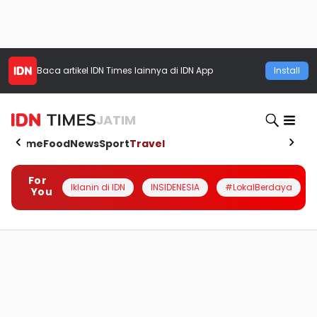
Baca artikel
IDN Times
lainnya di IDN App
Install
JATIM
Home
Food
News
Sport
Travel
For
Iklanin di IDN
INSIDENESIA
#LokalBerdaya
You