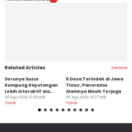
IDN Times Hyperlocal
Editor
Faiz Nashrillah
Related Articles
See More
Serunya Susur
5 Desa Terindah di Jawa
5
Kampung Kayutangan
Timur, Panorama
S
Lebih Interaktif ala
Alamnya Masih Terjaga
S
Kelana Race
08 Agu 2026, 17:09 WIB
05 Agu 2026, 16:27 WIB
A
04
Travel
Travel
Tr