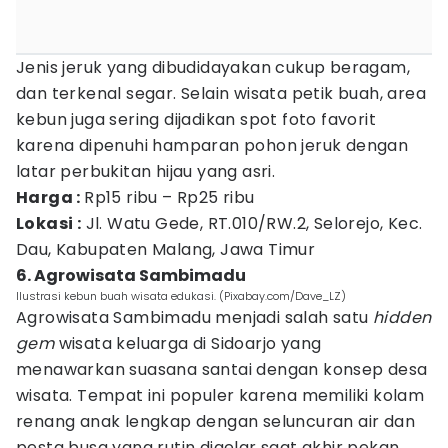
Jenis jeruk yang dibudidayakan cukup beragam,
dan terkenal segar. Selain wisata petik buah, area
kebun juga sering dijadikan spot foto favorit
karena dipenuhi hamparan pohon jeruk dengan
latar perbukitan hijau yang asri.
Harga :
Rp15 ribu – Rp25 ribu
Lokasi :
Jl. Watu Gede, RT.010/RW.2, Selorejo, Kec.
Dau, Kabupaten Malang, Jawa Timur
6. Agrowisata Sambimadu
Ilustrasi kebun buah wisata edukasi. (Pixabay.com/Dave_LZ)
Agrowisata Sambimadu menjadi salah satu
hidden
gem
wisata keluarga di Sidoarjo yang
menawarkan suasana santai dengan konsep desa
wisata. Tempat ini populer karena memiliki kolam
renang anak lengkap dengan seluncuran air dan
pesta busa yang rutin digelar saat akhir pekan.