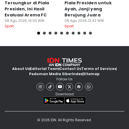
Tersungkur di Piala
Piala Presiden untuk
S
Presiden, Ini Hasil
Ayah, Janji yang
L
Evaluasi Arema FC
Berujung Juara
T
08 Agu 2026, 14:03 WIB
08 Agu 2026, 13:42 WIB
S
07
Sport
Sport
Sp
About Us
Editorial Team
Contact Us
Terms of Services
Pedoman Media Siber
Index
Sitemap
Follow Us
Download
© 2026 IDN. All Rights Reserved.