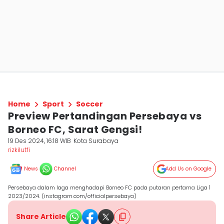
Home
Sport
Soccer
Preview Pertandingan Persebaya vs
Borneo FC, Sarat Gengsi!
19 Des 2024, 16:18 WIB
Kota Surabaya
rizkilutfi
News
Channel
Add Us on Google
Persebaya dalam laga menghadapi Borneo FC pada putaran pertama Liga 1
2023/2024. (instagram.com/officialpersebaya)
Share Article