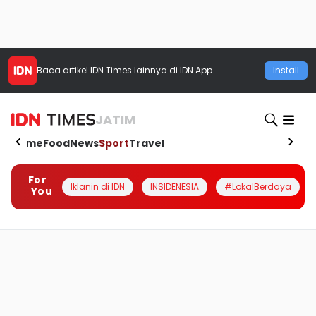
Baca artikel
IDN Times
lainnya di IDN App
Install
JATIM
Home
Food
News
Sport
Travel
For
Iklanin di IDN
INSIDENESIA
#LokalBerdaya
You