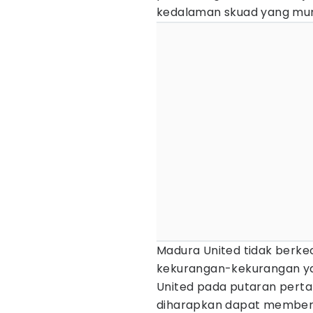
kedalaman skuad yang mump
Madura United tidak berke
kekurangan-kekurangan yan
United pada putaran pertam
diharapkan dapat memberi