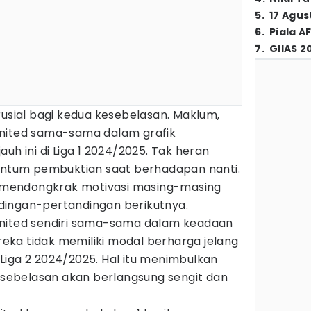
5
.
17 Agus
6
.
Piala A
7
.
GIIAS 2
rusial bagi kedua kesebelasan. Maklum,
United sama-sama dalam grafik
uh ini di Liga 1 2024/2025. Tak heran
tum pembuktian saat berhadapan nanti.
na mendongkrak motivasi masing-masing
dingan-pertandingan berikutnya.
United sendiri sama-sama dalam keadaan
ereka tidak memiliki modal berharga jelang
Liga 2 2024/2025. Hal itu menimbulkan
kesebelasan akan berlangsung sengit dan