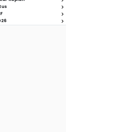
tus
FF
026