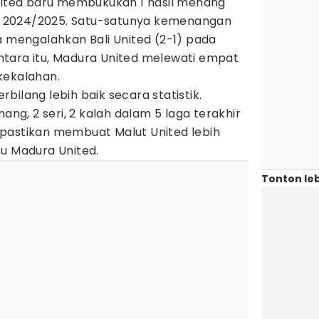
United baru membukukan 1 hasil menang
a 1 2024/2025. Satu-satunya kemenangan
a mengalahkan Bali United (2-1) pada
tara itu, Madura United melewati empat
kekalahan.
erbilang lebih baik secara statistik.
g, 2 seri, 2 kalah dalam 5 laga terakhir
 dipastikan membuat Malut United lebih
mu Madura United.
Tonton leb