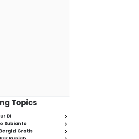
ng Topics
ur BI
o Subianto
ergizi Gratis
ukar Rupiah