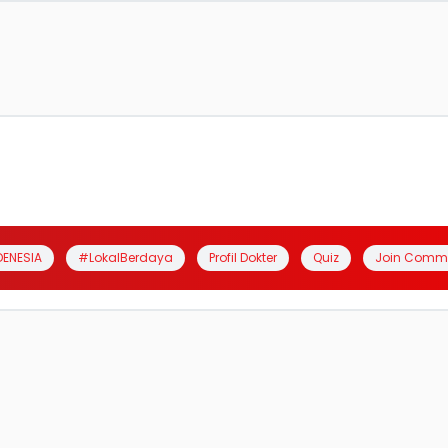
DENESIA
#LokalBerdaya
Profil Dokter
Quiz
Join Comm