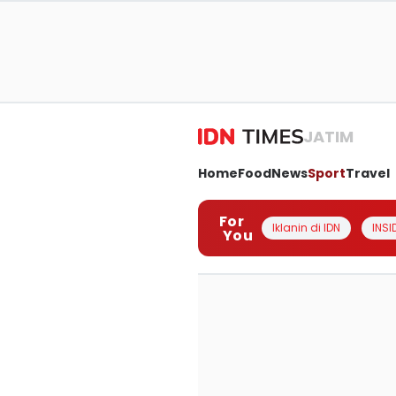
JATIM
Home
Food
News
Sport
Travel
For
Iklanin di IDN
INSI
You