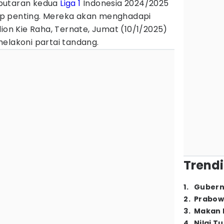
putaran kedua
Liga 1
Indonesia 2024/2025
p penting. Mereka akan menghadapi
dion Kie Raha, Ternate, Jumat (10/1/2025)
elakoni partai tandang.
Trendi
1
.
Gubern
2
.
Prabow
3
.
Makan B
4
.
Nilai T