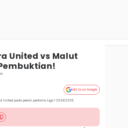
a United vs Malut
 Pembuktian!
an
Add Us on Google
t United pada pekan pertama Liga 1 2024/2025.