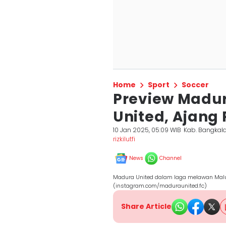
Home
Sport
Soccer
Preview Madur
United, Ajang
10 Jan 2025, 05:09 WIB
Kab. Bangkal
rizkilutfi
News
Channel
Madura United dalam laga melawan Malu
(instagram.com/maduraunited.fc)
Share Article