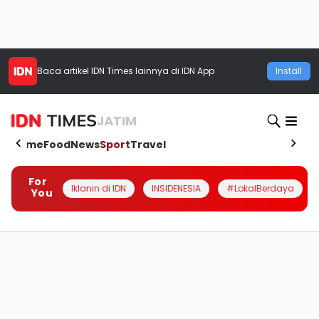
Baca artikel
IDN Times
lainnya di IDN App
Install
JATIM
Home
Food
News
Sport
Travel
For
Iklanin di IDN
INSIDENESIA
#LokalBerdaya
You