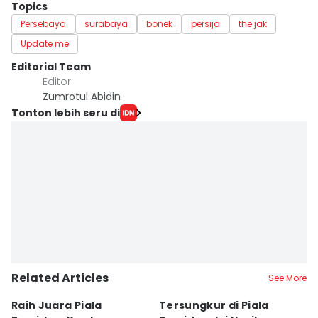
Topics
Persebaya
surabaya
bonek
persija
the jak
Update me
Editorial Team
Editor
Zumrotul Abidin
Tonton lebih seru di
Related Articles
See More
Raih Juara Piala
Tersungkur di Piala
P