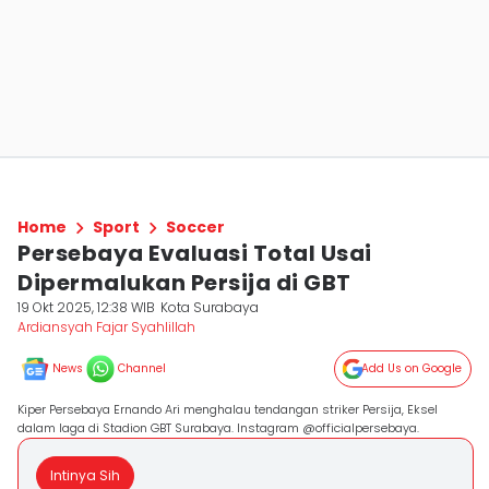
Home
Sport
Soccer
Persebaya Evaluasi Total Usai
Dipermalukan Persija di GBT
19 Okt 2025, 12:38 WIB
Kota Surabaya
Ardiansyah Fajar Syahlillah
News
Channel
Add Us on Google
Kiper Persebaya Ernando Ari menghalau tendangan striker Persija, Eksel
dalam laga di Stadion GBT Surabaya. Instagram @officialpersebaya.
Intinya Sih