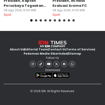
Presiden, Kapten
Presiden, Ini Hasil
A
Persebaya Tegaskan
Evaluasi Arema FC
B
Punya Misi Besar
09 Agu 2026, 13:04 WIB
08 Agu 2026, 14:03 WIB
08
Sport
Sport
Sp
About Us
Editorial Team
Contact Us
Terms of Services
Pedoman Media Siber
Index
Sitemap
Follow Us
Download
© 2026 IDN. All Rights Reserved.