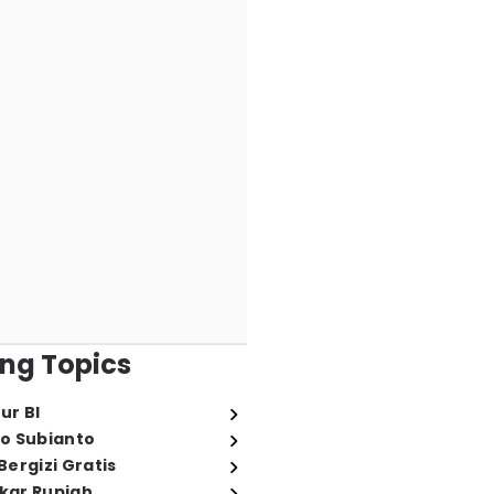
ng Topics
ur BI
o Subianto
ergizi Gratis
ukar Rupiah