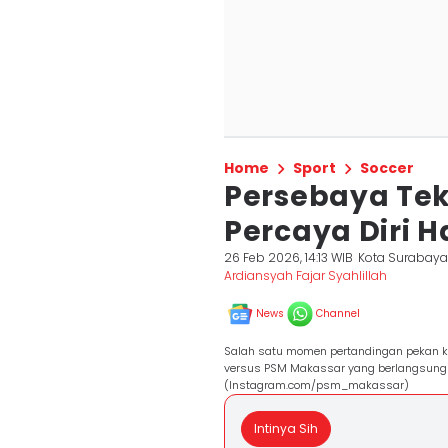
Home
Sport
Soccer
Persebaya Tek
Percaya Diri H
26 Feb 2026, 14:13 WIB
Kota Surabay
Ardiansyah Fajar Syahlillah
News
Channel
Salah satu momen pertandingan pekan k
versus PSM Makassar yang berlangsung d
(Instagram.com/psm_makassar)
Intinya Sih