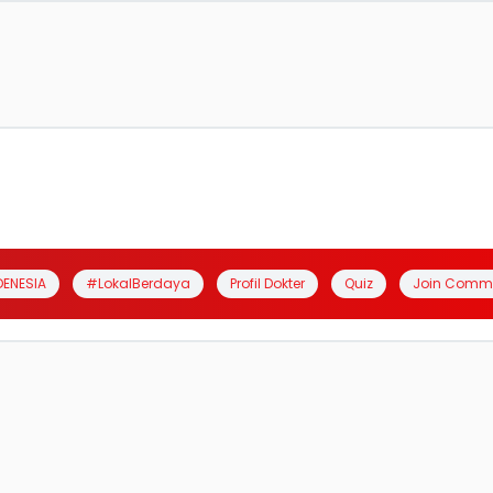
DENESIA
#LokalBerdaya
Profil Dokter
Quiz
Join Comm