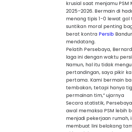
krusial saat menjamu PSM
2025–2026. Bermain di hada
menang tipis 1-0 lewat gol t
suntikan moral penting b
berat kontra
Persib
Bandun
mendatang.
Pelatih Persebaya, Bernar
laga ini dengan waktu pers
Namun, hal itu tidak mengu
pertandingan, saya pikir 
pertama. Kami bermain bag
tembakan, tetapi hanya ti
permainan tim,” ujarnya
Secara statistik, Perseba
awal memaksa PSM lebih b
menjadi pekerjaan rumah, 
membuat lini belakang ta