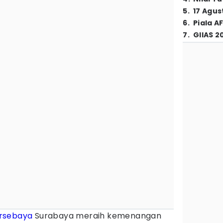
5
.
17 Agus
6
.
Piala A
7
.
GIIAS 2
rsebaya
Surabaya meraih kemenangan