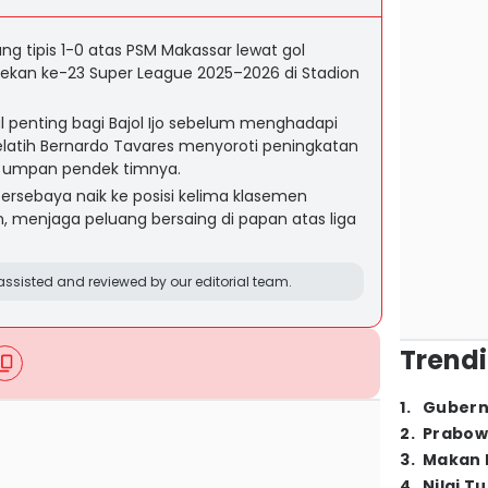
 tipis 1-0 atas PSM Makassar lewat gol
 pekan ke-23 Super League 2025–2026 di Stadion
 penting bagi Bajol Ijo sebelum menghadapi
latih Bernardo Tavares menyoroti peningkatan
s umpan pendek timnya.
rsebaya naik ke posisi kelima klasemen
 menjaga peluang bersaing di papan atas liga
ssisted and reviewed by our editorial team.
Trendi
1
.
Gubern
2
.
Prabow
3
.
Makan B
4
.
Nilai T