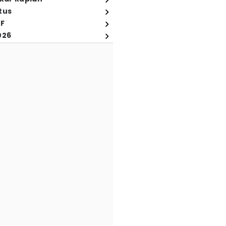
tus
FF
026