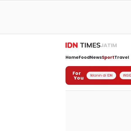
JATIM
Home
Food
News
Sport
Travel
For
Iklanin di IDN
INSI
You