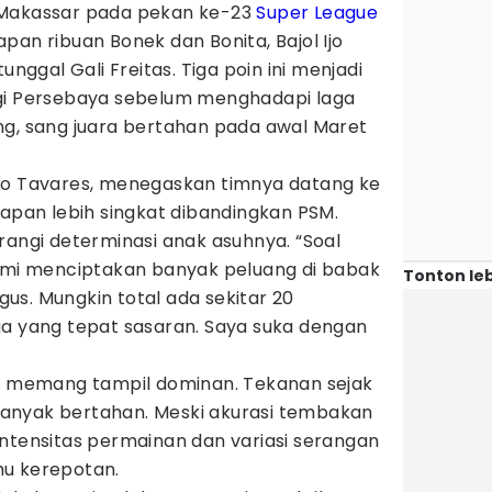
 Makassar pada pekan ke-23
Super League
pan ribuan Bonek dan Bonita, Bajol Ijo
unggal Gali Freitas. Tiga poin ini menjadi
agi Persebaya sebelum menghadapi laga
g, sang juara bertahan pada awal Maret
do Tavares, menegaskan timnya datang ke
iapan lebih singkat dibandingkan PSM.
rangi determinasi anak asuhnya. “Soal
kami menciptakan banyak peluang di babak
Tonton leb
us. Mungkin total ada sekitar 20
ga yang tepat sasaran. Saya suka dengan
ya memang tampil dominan. Tekanan sejak
anyak bertahan. Meski akurasi tembakan
intensitas permainan dan variasi serangan
mu kerepotan.