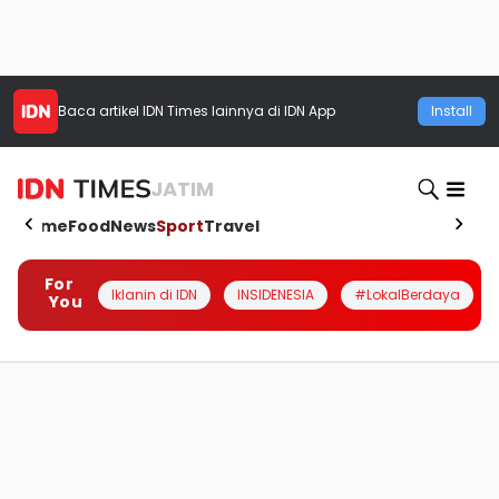
Baca artikel
IDN Times
lainnya di IDN App
Install
JATIM
Home
Food
News
Sport
Travel
For
Iklanin di IDN
INSIDENESIA
#LokalBerdaya
You