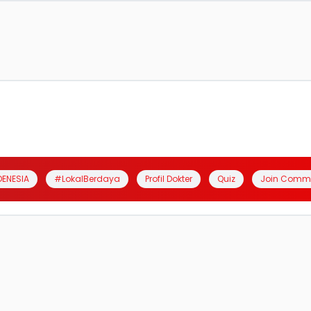
DENESIA
#LokalBerdaya
Profil Dokter
Quiz
Join Comm