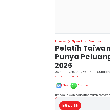
Home
Sport
Soccer
Pelatih Taiwa
Punya Peluang
2026
06 Sep 2025, 12:02 WIB
Kota Suraba
Khusnul Hasana
News
Channel
Timnas Taiwan saat after match confere
Intinya Sih