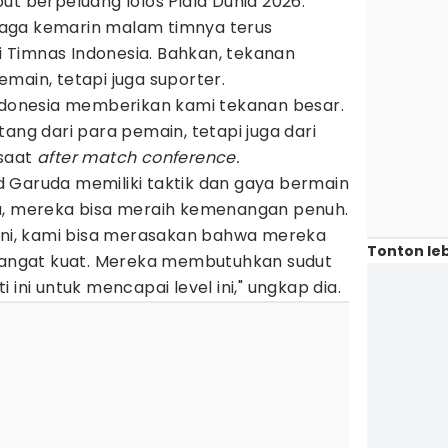
ut berpeluang lolos Piala Dunia 2026.
aga kemarin malam timnya terus
Timnas Indonesia. Bahkan, tekanan
main, tetapi juga suporter.
Indonesia memberikan kami tekanan besar.
tang dari para pemain, tetapi juga dari
 saat
after match conference.
 Garuda memiliki taktik dan gaya bermain
a, mereka bisa meraih kemenangan penuh.
 ini, kami bisa merasakan bahwa mereka
Tonton leb
 sangat kuat. Mereka membutuhkan sudut
 ini untuk mencapai level ini," ungkap dia.