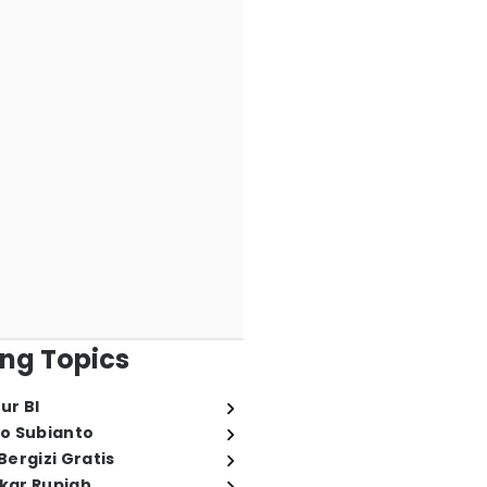
ng Topics
ur BI
o Subianto
ergizi Gratis
ukar Rupiah