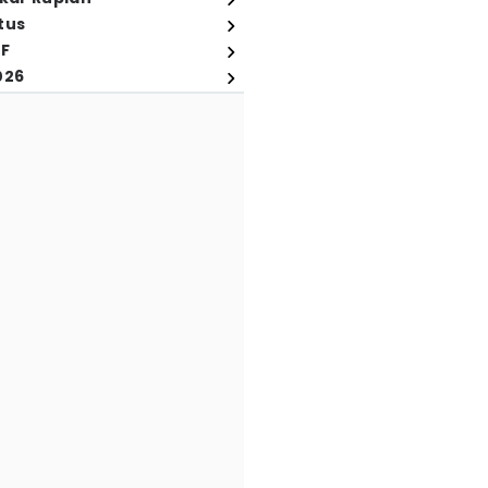
tus
FF
026