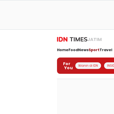
JATIM
Home
Food
News
Sport
Travel
For
Iklanin di IDN
INSI
You