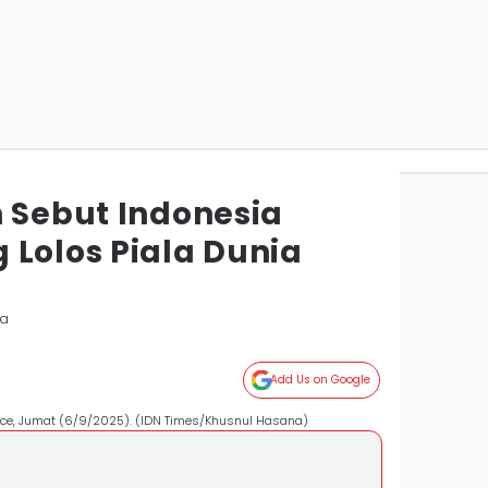
n Sebut Indonesia
 Lolos Piala Dunia
ya
Add Us on Google
nce, Jumat (6/9/2025). (IDN Times/Khusnul Hasana)