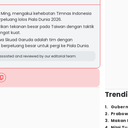
e Ming, mengakui kehebatan Timnas Indonesia
luang lolos Piala Dunia 2026.
kan tekanan besar pada Taiwan dengan taktik
ngat kuat.
a Skuad Garuda adalah tim dengan
 berpeluang besar untuk pergi ke Piala Dunia.
ssisted and reviewed by our editorial team.
Trendi
1
.
Gubern
2
.
Prabow
3
.
Makan B
4
.
Nilai T