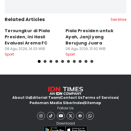
Related Articles
See More
Tersungkur di Piala
Piala Presiden untuk
S
Presiden, Ini Hasil
Ayah, Janji yang
L
Evaluasi Arema FC
Berujung Juara
T
08 Agu 2026, 14:03 WIB
08 Agu 2026, 13:42 WIB
S
07
Sport
Sport
Sp
About Us
Editorial Team
Contact Us
Terms of Services
Pedoman Media Siber
Index
Sitemap
Follow Us
Download