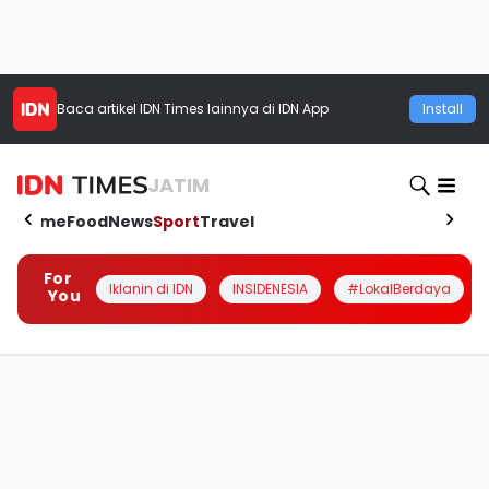
Baca artikel
IDN Times
lainnya di IDN App
Install
JATIM
Home
Food
News
Sport
Travel
For
Iklanin di IDN
INSIDENESIA
#LokalBerdaya
You