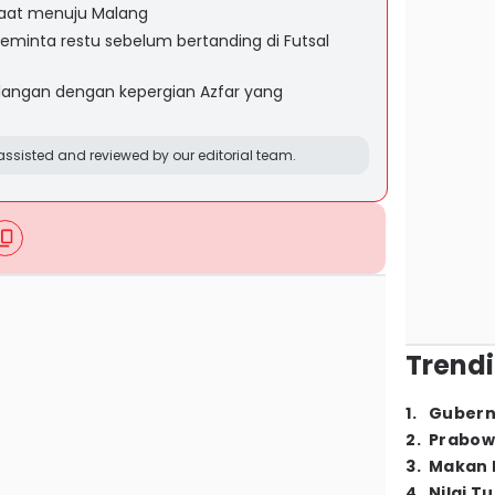
saat menuju Malang
minta restu sebelum bertanding di Futsal
langan dengan kepergian Azfar yang
ssisted and reviewed by our editorial team.
Trendi
1
.
Gubern
2
.
Prabow
3
.
Makan B
4
.
Nilai T