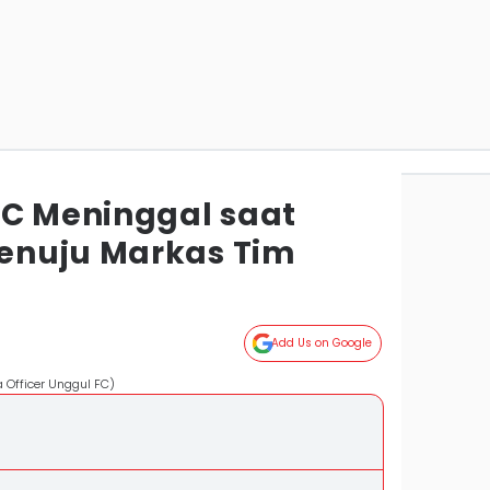
FC Meninggal saat
enuju Markas Tim
Add Us on Google
a Officer Unggul FC)