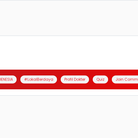
DENESIA
#LokalBerdaya
Profil Dokter
Quiz
Join Comm