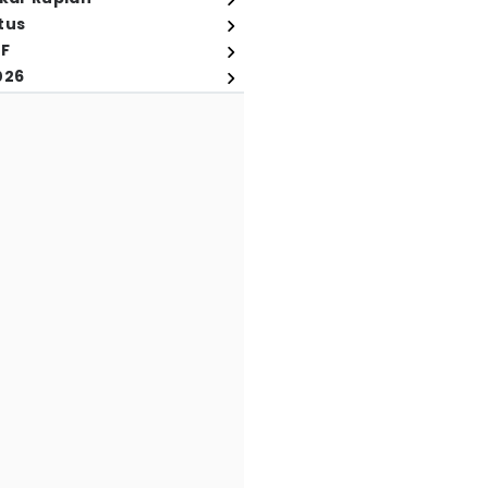
tus
FF
026