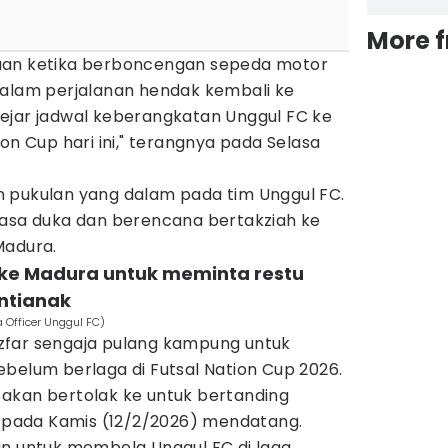
More 
aan ketika berboncengan sepeda motor
dalam perjalanan hendak kembali ke
ejar jadwal keberangkatan Unggul FC ke
on Cup hari ini," terangnya pada Selasa
 pukulan yang dalam pada tim Unggul FC.
rasa duka dan berencana bertakziah ke
Madura.
 ke Madura untuk meminta restu
ntianak
a Officer Unggul FC)
zfar sengaja pulang kampung untuk
belum berlaga di Futsal Nation Cup 2026.
akan bertolak ke untuk bertanding
pada Kamis (12/2/2026) mendatang.
an untuk membela Unggul FC di laga