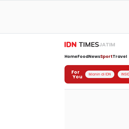
JATIM
Home
Food
News
Sport
Travel
For
Iklanin di IDN
INSI
You