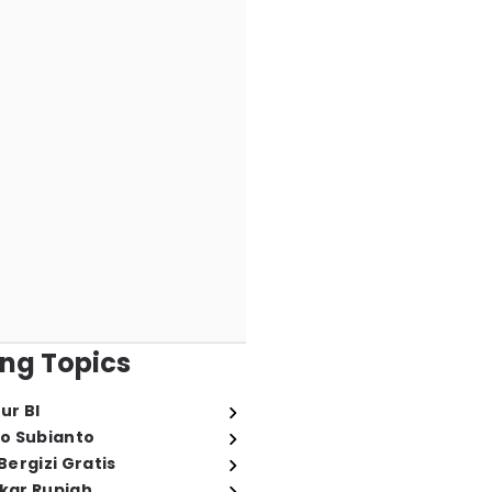
ng Topics
ur BI
o Subianto
ergizi Gratis
ukar Rupiah