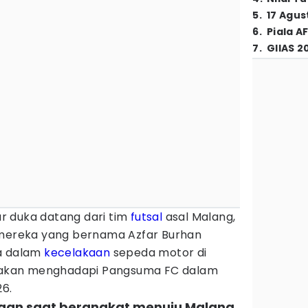
5
.
17 Agus
6
.
Piala A
7
.
GIIAS 2
r duka datang dari tim
futsal
asal Malang,
 mereka yang bernama Azfar Burhan
ia dalam
kecelakaan
sepeda motor di
ni akan menghadapi Pangsuma FC dalam
26.
akaan saat berangkat menuju Malang