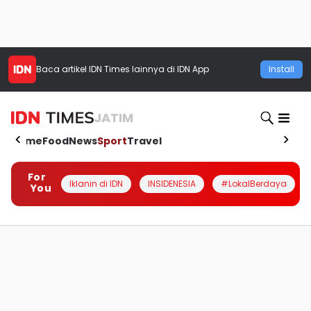
Baca artikel
IDN Times
lainnya di IDN App
Install
JATIM
Home
Food
News
Sport
Travel
For
Iklanin di IDN
INSIDENESIA
#LokalBerdaya
You