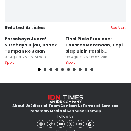
Related Articles
See More
Persebaya Juara!
Final Piala Presiden:
D
Surabaya Hijau, Bonek
Tavares Merendah, Tapi
P
Tumpah ke Jalan
Siap Bikin Persib
P
07 Agu 2026, 05:24 WIB
Tumbang
06 Agu 2026, 08:56 WIB
K
05
Sport
Sport
Sp
About Us
Editorial Team
Contact Us
Terms of Services
Pedoman Media Siber
Index
Sitemap
Follow Us