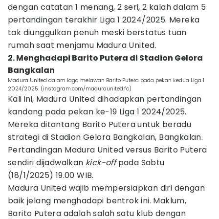
dengan catatan 1 menang, 2 seri, 2 kalah dalam 5
pertandingan terakhir Liga 1 2024/2025. Mereka
tak diunggulkan penuh meski berstatus tuan
rumah saat menjamu Madura United.
2. Menghadapi Barito Putera di Stadion Gelora
Bangkalan
Madura United dalam laga melawan Barito Putera pada pekan kedua Liga 1
2024/2025. (instagram.com/maduraunited.fc)
Kali ini, Madura United dihadapkan pertandingan
kandang pada pekan ke-19 Liga 1 2024/2025.
Mereka ditantang Barito Putera untuk beradu
strategi di Stadion Gelora Bangkalan, Bangkalan.
Pertandingan Madura United versus Barito Putera
sendiri dijadwalkan
kick-off
pada Sabtu
(18/1/2025) 19.00 WIB.
Madura United wajib mempersiapkan diri dengan
baik jelang menghadapi bentrok ini. Maklum,
Barito Putera adalah salah satu klub dengan