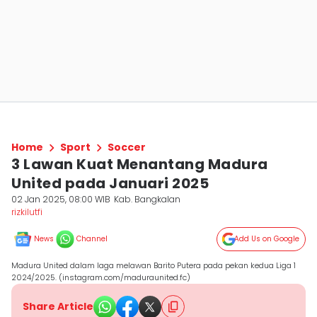
Home
Sport
Soccer
3 Lawan Kuat Menantang Madura
United pada Januari 2025
02 Jan 2025, 08:00 WIB
Kab. Bangkalan
rizkilutfi
News
Channel
Add Us on Google
Madura United dalam laga melawan Barito Putera pada pekan kedua Liga 1
2024/2025. (instagram.com/maduraunited.fc)
Share Article