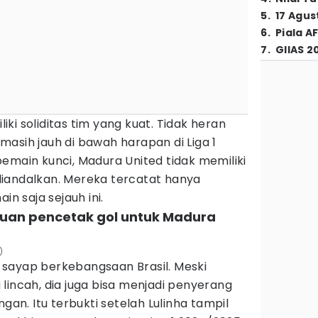
5
.
17 Agus
6
.
Piala A
7
.
GIIAS 2
ki soliditas tim yang kuat. Tidak heran
asih jauh di bawah harapan di Liga 1
emain kunci, Madura United tidak memiliki
iandalkan. Mereka tercatat hanya
 saja sejauh ini.
puan pencetak gol untuk Madura
)
sayap berkebangsaan Brasil. Meski
lincah, dia juga bisa menjadi penyerang
ngan. Itu terbukti setelah Lulinha tampil