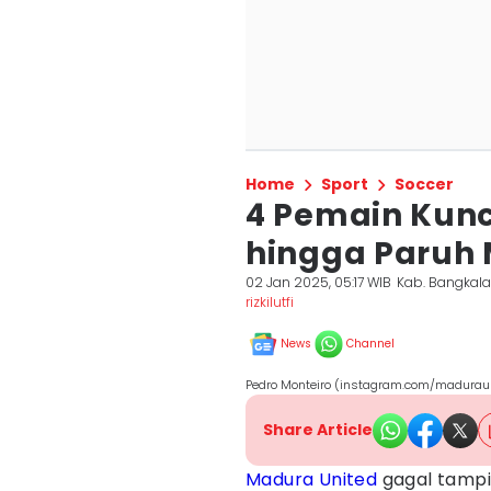
Home
Sport
Soccer
4 Pemain Kunc
hingga Paruh 
02 Jan 2025, 05:17 WIB
Kab. Bangkal
rizkilutfi
News
Channel
Pedro Monteiro (instagram.com/maduraun
Share Article
Madura United
gagal tampi