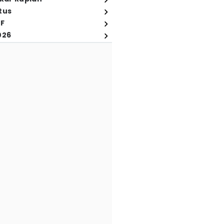
tus
FF
026