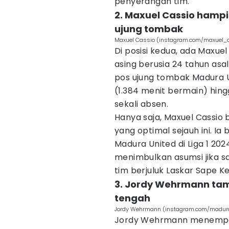
penyerangan tim.
2. Maxuel Cassio hampir
ujung tombak
Maxuel Cassio (instagram.com/maxuel_
Di posisi kedua, ada Maxue
asing berusia 24 tahun asal
pos ujung tombak Madura U
(1.384 menit bermain) hing
sekali absen.
Hanya saja, Maxuel Cassi
yang optimal sejauh ini. Ia
Madura United di Liga 1 202
menimbulkan asumsi jika s
tim berjuluk Laskar Sape K
3. Jordy Wehrmann tam
tengah
Jordy Wehrmann (instagram.com/madura
Jordy Wehrmann menempati 