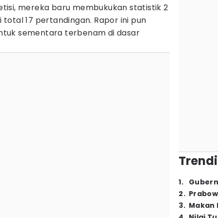
isi, mereka baru membukukan statistik 2
i total 17 pertandingan. Rapor ini pun
tuk sementara terbenam di dasar
Trendi
1
.
Gubern
2
.
Prabow
3
.
Makan B
4
.
Nilai T