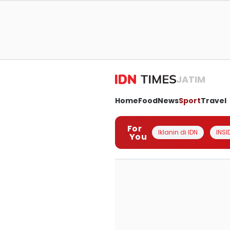
JATIM
Home
Food
News
Sport
Travel
For
Iklanin di IDN
INSI
You