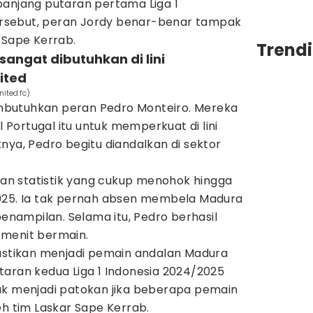
panjang putaran pertama Liga 1
 tersebut, peran Jordy benar-benar tampak
 Sape Kerrab.
Trendi
sangat dibutuhkan di lini
ited
ited.fc)
butuhkan peran Pedro Monteiro. Mereka
Portugal itu untuk memperkuat di lini
nya, Pedro begitu diandalkan di sektor
n statistik yang cukup menohok hingga
025. Ia tak pernah absen membela Madura
penampilan. Selama itu, Pedro berhasil
 menit bermain.
pastikan menjadi pemain andalan Madura
taran kedua Liga 1 Indonesia 2024/2025
ak menjadi patokan jika beberapa pemain
eh tim Laskar Sape Kerrab.