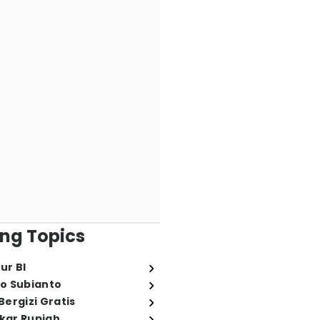
ng Topics
ur BI
o Subianto
ergizi Gratis
ukar Rupiah