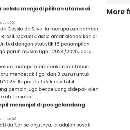
 selalu menjadi pilihan utama di
More 
cassio00)
l de Cassio da Silva. Ia merupakan bomber
 Brasil. Maxuel Cassio amat diandalkan di
nited dengan statistik 16 penampilan
ga paruh musim Liga 1 2024/2025, baru
o belum mampu memberikan kontribusi
 baru mencetak 1 gol dan 3
assist
untuk
4/2025. Rapor itu tidak mustahil
ang pemain juga berpeluang didepak oleh
errab tersebut.
pil menonjol di pos gelandang
united.fc)
daftar selanjutnya. Ia adalah sosok