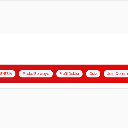
DENESIA
#LokalBerdaya
Profil Dokter
Quiz
Join Comm