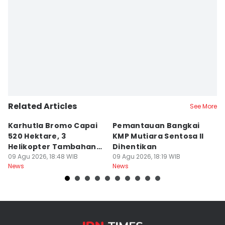
Related Articles
See More
Karhutla Bromo Capai
Pemantauan Bangkai
U
520 Hektare, 3
KMP Mutiara Sentosa II
A
Helikopter Tambahan
Dihentikan
d
Diterjunkan
09 Agu 2026, 18:48 WIB
09 Agu 2026, 18:19 WIB
09
News
News
Ne