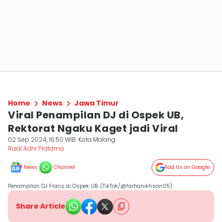
Home
News
Jawa Timur
Viral Penampilan DJ di Ospek UB,
Rektorat Ngaku Kaget jadi Viral
02 Sep 2024, 16:50 WIB
Kota Malang
Rizal Adhi Pratama
News
Channel
Add Us on Google
Penampilan DJ Frans di Ospek UB. (TikTok/@farhanikhsan05)
Share Article