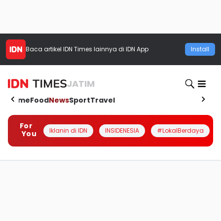
Baca artikel
IDN Times
lainnya di IDN App
Install
JATIM
Home
Food
News
Sport
Travel
For
Iklanin di IDN
INSIDENESIA
#LokalBerdaya
You