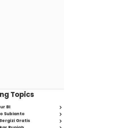
ng Topics
ur BI
o Subianto
ergizi Gratis
ukar Rupiah