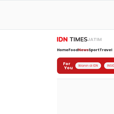
JATIM
Home
Food
News
Sport
Travel
For
Iklanin di IDN
INSI
You