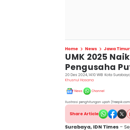
Home
News
Jawa Timur
UMK 2025 Naik 
Pengusaha Pu
20 Des 2024, 14:10 WIB
Kota Surabay
Khusnul Hasana
News
Channel
Ilustrasi penghitungan upah (freepik.com
Share Article
Surabaya, IDN Times
– Se