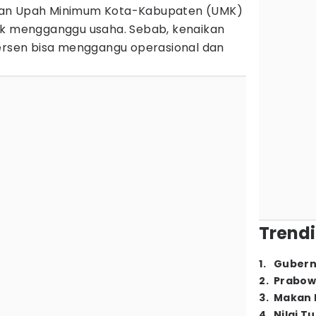
kan Upah Minimum Kota-Kabupaten (UMK)
ak mengganggu usaha. Sebab, kenaikan
persen bisa menggangu operasional dan
Trendi
1
.
Gubern
2
.
Prabow
3
.
Makan B
4
.
Nilai T