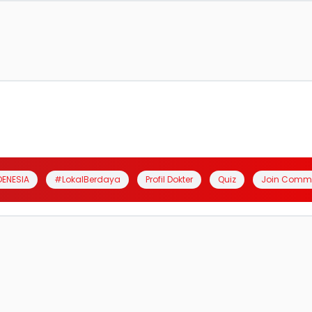
DENESIA
#LokalBerdaya
Profil Dokter
Quiz
Join Comm