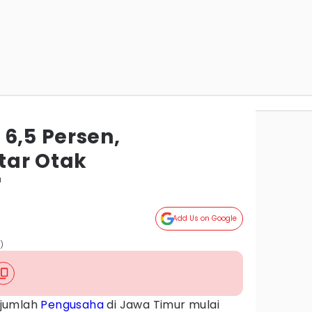
6,5 Persen,
tar Otak
a
Add Us on Google
)
jumlah
Pengusaha
di Jawa Timur mulai