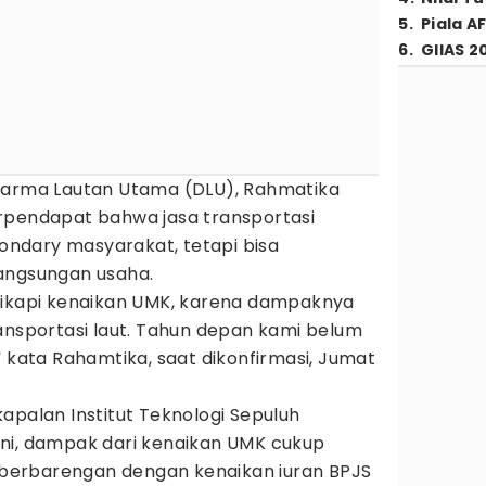
5
.
Piala A
6
.
GIIAS 2
harma Lautan Utama (DLU), Rahmatika
rpendapat bahwa jasa transportasi
ndary masyarakat, tetapi bisa
angsungan usaha.
yikapi kenaikan UMK, karena dampaknya
ansportasi laut. Tahun depan kami belum
” kata Rahamtika, saat dikonfirmasi, Jumat
apalan Institut Teknologi Sepuluh
ni, dampak dari kenaikan UMK cukup
a berbarengan dengan kenaikan iuran BPJS