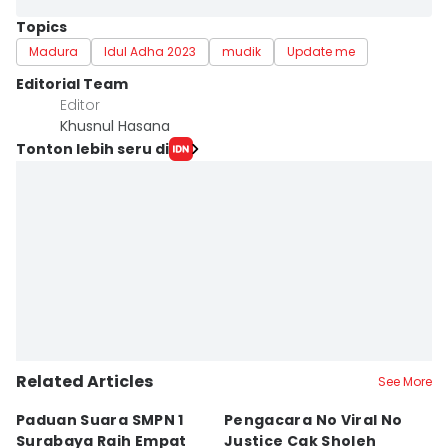
Topics
Madura
Idul Adha 2023
mudik
Update me
Editorial Team
Editor
Khusnul Hasana
Tonton lebih seru di
Related Articles
See More
Paduan Suara SMPN 1
Pengacara No Viral No
D
Surabaya Raih Empat
Justice Cak Sholeh
M