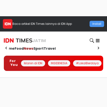
Baca artikel
IDN Times
lainnya di IDN App
Install
JATIM
Home
Food
News
Sport
Travel
For
Iklanin di IDN
INSIDENESIA
#LokalBerdaya
You