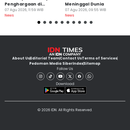
Penghargaan di
Meninggal Dunia
u
Thailand
07 Agu 2026, 11:59 WIB
07 Agu 2026, 09:55 WIB
07
News
News
Ne
About Us
Editorial Team
Contact Us
Terms of Services
Pedoman Media Siber
Index
Sitemap
Follow Us
Download
© 2026 IDN. All Rights Reserved.