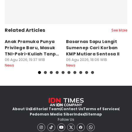
Related Articles
See More
Anak Pramuka Punya
Basarnas Sapu Langit
K
Privilege Baru, Masuk
Sumenep Cari Korban
Me
TNI-Polri-Kuliah Tanpa
KMP Mutiara Sentosa II
L
Tes
06 Agu 2026, 19:37 WIB
06 Agu 2026, 18:06 WIB
Kr
06
News
News
Ne
About Us
Editorial Team
Contact Us
Terms of Services
Pedoman Media Siber
Index
Sitemap
Follow Us