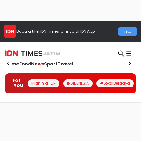
Baca artikel
IDN Times
lainnya di IDN App
Install
JATIM
Home
Food
News
Sport
Travel
For
Iklanin di IDN
INSIDENESIA
#LokalBerdaya
You