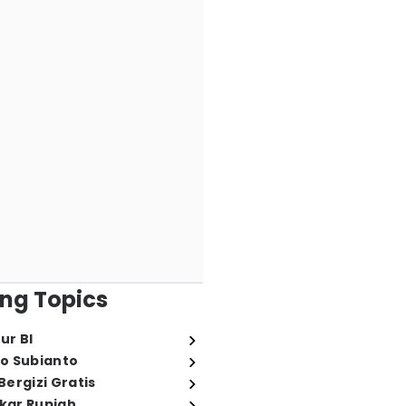
ng Topics
ur BI
o Subianto
ergizi Gratis
ukar Rupiah