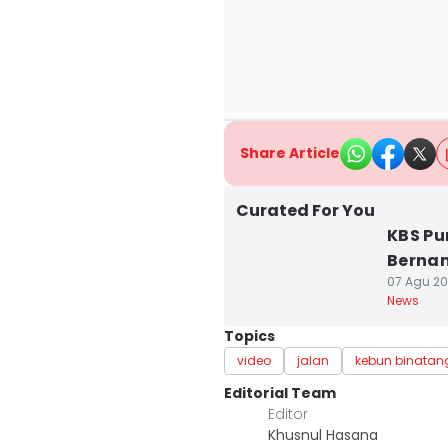
Share Article
Curated For You
KBS Pu
Berna
07 Agu 20
News
Topics
video
jalan
kebun binatan
Editorial Team
Editor
Khusnul Hasana