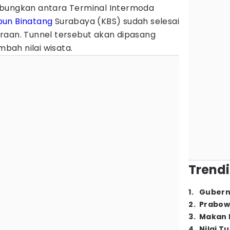
ubungkan antara Terminal Intermoda
bun Binatang
Surabaya (KBS) sudah selesai
raan. Tunnel tersebut akan dipasang
ah nilai wisata.
Trendi
1
.
Gubern
2
.
Prabow
3
.
Makan B
4
.
Nilai T