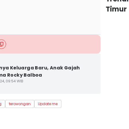
Timur
nya Keluarga Baru, Anak Gajah
ma Rocky Balboa
24, 09:54 WIB
g
terowongan
Update me