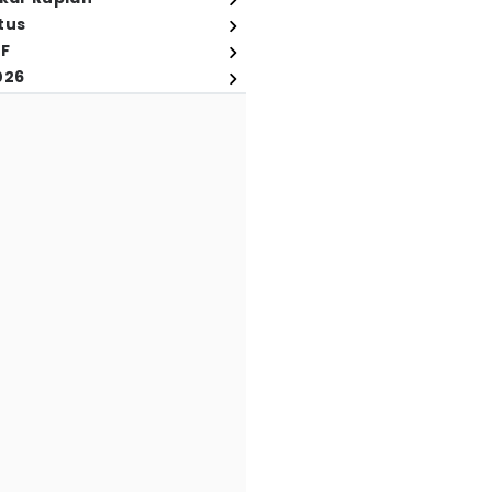
tus
FF
026