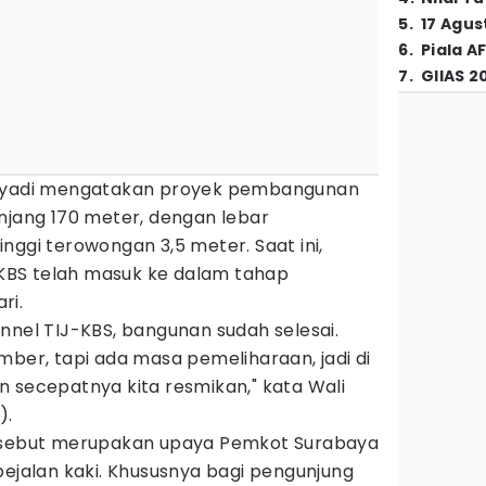
5
.
17 Agus
6
.
Piala A
7
.
GIIAS 2
ahyadi mengatakan proyek pembangunan
njang 170 meter, dengan lebar
nggi terowongan 3,5 meter. Saat ini,
BS telah masuk ke dalam tahap
ri.
nnel TIJ-KBS, bangunan sudah selesai.
mber, tapi ada masa pemeliharaan, jadi di
 secepatnya kita resmikan," kata Wali
).
ersebut merupakan upaya Pemkot Surabaya
pejalan kaki. Khususnya bagi pengunjung