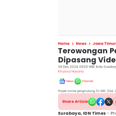
Home
News
Jawa Timur
Terowongan P
Dipasang Vid
09 Des 2024, 09:50 WIB
Kota Suraba
Khusnul Hasana
News
Channel
Proyek tunnel penghubung TIJ-KBS. (Dok.
Share Article
Surabaya, IDN Times
- P