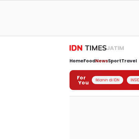
JATIM
Home
Food
News
Sport
Travel
For
Iklanin di IDN
INSI
You