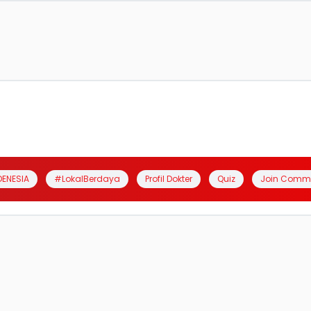
DENESIA
#LokalBerdaya
Profil Dokter
Quiz
Join Comm