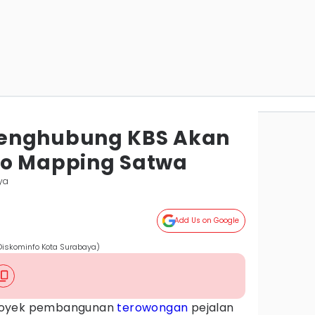
enghubung KBS Akan
eo Mapping Satwa
ya
Add Us on Google
 Diskominfo Kota Surabaya)
royek pembangunan
terowongan
pejalan