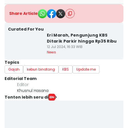
Share Article
Curated For You
Eri Marah, Pengunjung KBS
Ditarik Parkir hingga Rp35 Ribu
12 Jul 2024, 16:33 WIB
News
Topics
Gajah
kebun binatang
KBS
Update me
Editorial Team
Editor
Khusnul Hasana
Tonton lebih seru di