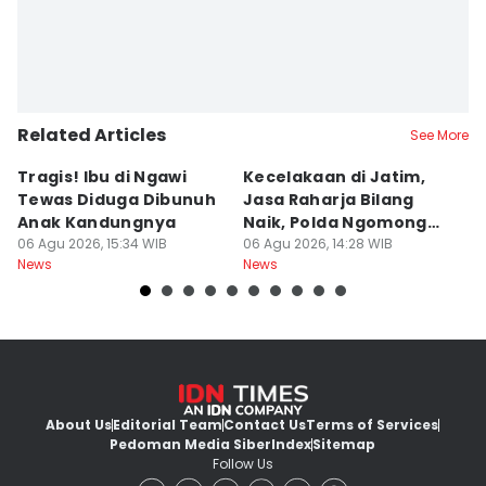
Related Articles
See More
Tragis! Ibu di Ngawi
Kecelakaan di Jatim,
M
Tewas Diduga Dibunuh
Jasa Raharja Bilang
M
Anak Kandungnya
Naik, Polda Ngomong
P
06 Agu 2026, 15:34 WIB
Turun
06 Agu 2026, 14:28 WIB
A
06
News
News
Ne
About Us
Editorial Team
Contact Us
Terms of Services
Pedoman Media Siber
Index
Sitemap
Follow Us