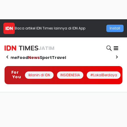
Baca artikel
IDN Times
lainnya di IDN App
Install
JATIM
Home
Food
News
Sport
Travel
For
Iklanin di IDN
INSIDENESIA
#LokalBerdaya
You