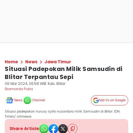
Home
News
Jawa Timur
Situasi Padepokan Milik Samsudin di
Blitar Terpantau Sepi
06 Mar 2024, 06:58 WIB
Kab. Blitar
Bramanta Putra
News
Channel
Add Us on Google
Situasi padepokan nurusy syifa nusantara milik Samsudin di Blitar. IDN
Times/ istimewa
Share Article