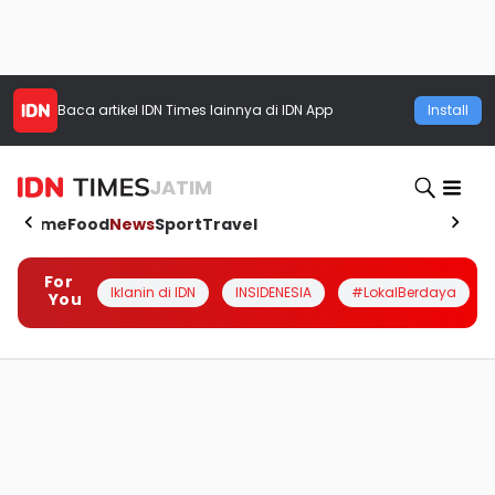
Baca artikel
IDN Times
lainnya di IDN App
Install
JATIM
Home
Food
News
Sport
Travel
For
Iklanin di IDN
INSIDENESIA
#LokalBerdaya
You