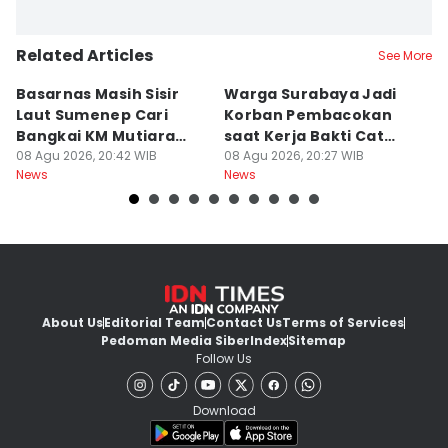
Related Articles
See More
Basarnas Masih Sisir
Warga Surabaya Jadi
E
Laut Sumenep Cari
Korban Pembacokan
B
Bangkai KM Mutiara
saat Kerja Bakti Cat
P
Sentosa II
08 Agu 2026, 20:42 WIB
Gapura
08 Agu 2026, 20:27 WIB
N
08
News
News
Ne
About Us
Editorial Team
Contact Us
Terms of Services
Pedoman Media Siber
Index
Sitemap
Follow Us
Download