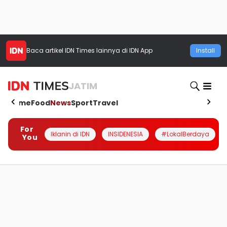
Baca artikel
IDN Times
lainnya di IDN App
Install
JATIM
Home
Food
News
Sport
Travel
For
Iklanin di IDN
INSIDENESIA
#LokalBerdaya
You