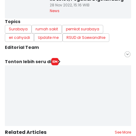
28 Nov 2022, 15:16 WIB
News
Topics
Surabaya
rumah sakit
pemkot surabaya
eri cahyadi
Update me
RSUD dr Soewandhie
Editorial Team
Editor
Tonton lebih seru di
Khusnul Hasana
Editor
Zumrotul Abidin
Related Articles
See More