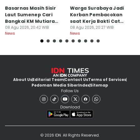
Basarnas Masih Sisir
Warga Surabaya Jadi
E
Laut Sumenep Cari
Korban Pembacokan
B
Bangkai KM Mutiara
saat Kerja Bakti Cat
P
Sentosa II
08 Agu 2026, 20:42 WIB
Gapura
08 Agu 2026, 20:27 WIB
N
08
News
News
Ne
About Us
Editorial Team
Contact Us
Terms of Services
Pedoman Media Siber
Index
Sitemap
Follow Us
Download
© 2026 IDN. All Rights Reserved.