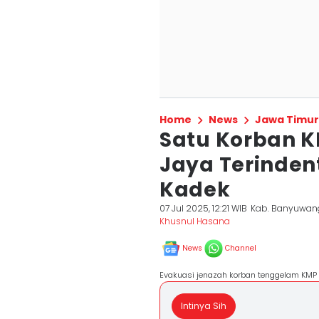
Home
News
Jawa Timur
Satu Korban 
Jaya Terindent
Kadek
07 Jul 2025, 12:21 WIB
Kab. Banyuwan
Khusnul Hasana
News
Channel
Evakuasi jenazah korban tenggelam KMP T
Intinya Sih