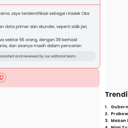
ama Jaya teridentifikasi sebagai I Kadek Oka
n data primer dan skunder, seperti sidik jari,
sekitar 65 orang, dengan 39 berhasil
unia, dan sisanya masih dalam pencarian
ssisted and reviewed by our editorial team.
Trendi
1
.
Gubern
2
.
Prabow
3
.
Makan B
4
.
Nilai T