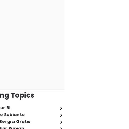
ng Topics
ur BI
o Subianto
ergizi Gratis
ukar Rupiah