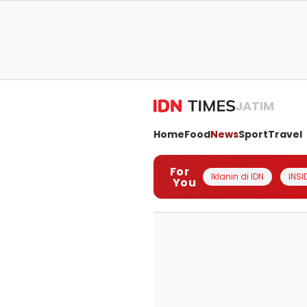
JATIM
Home
Food
News
Sport
Travel
For
Iklanin di IDN
INSI
You