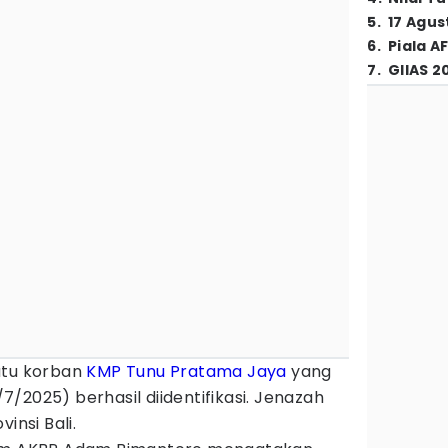
5
.
17 Agus
6
.
Piala A
7
.
GIIAS 2
Satu korban
KMP Tunu Pratama Jaya
yang
/2025) berhasil diidentifikasi. Jenazah
insi Bali.