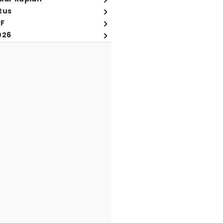
tus
FF
026