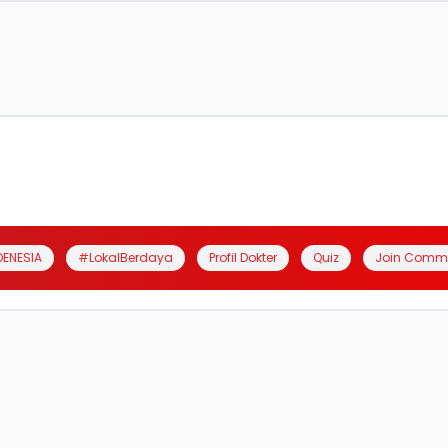
DENESIA
#LokalBerdaya
Profil Dokter
Quiz
Join Comm