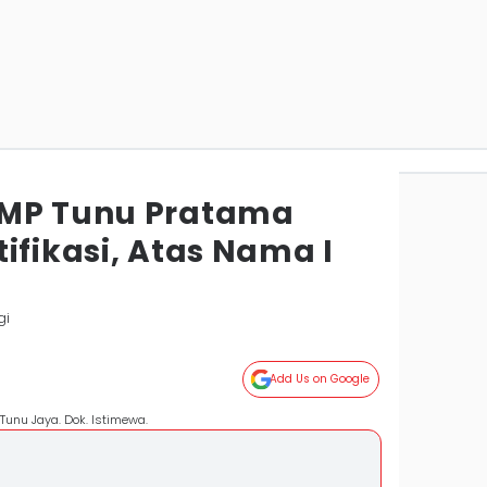
KMP Tunu Pratama
ifikasi, Atas Nama I
gi
Add Us on Google
unu Jaya. Dok. Istimewa.