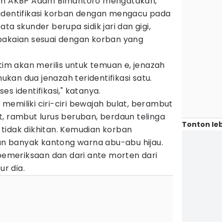
tim AKBP Adam Bimantoro mengatakan,
identifikasi korban dengan mengacu pada
ta skunder berupa sidik jari dan gigi,
pakaian sesuai dengan korban yang
atim akan merilis untuk temuan e, jenazah
mukan dua jenazah teridentifikasi satu.
s identifikasi," katanya.
emiliki ciri-ciri bewajah bulat, berambut
, rambut lurus beruban, berdaun telinga
Tonton leb
tidak dikhitan. Kemudian korban
 banyak kantong warna abu-abu hijau.
 pemeriksaan dan dari ante morten dari
ur dia.