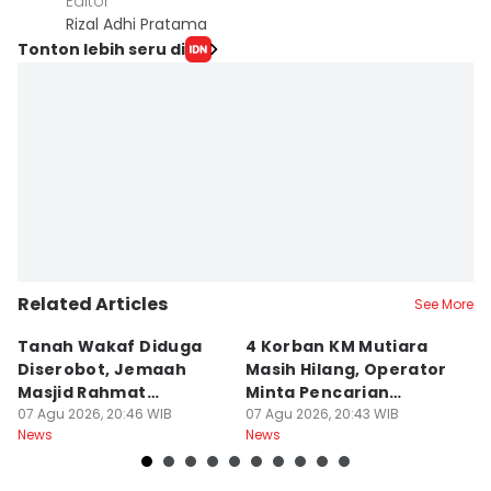
Editor
Rizal Adhi Pratama
Tonton lebih seru di
Related Articles
See More
Tanah Wakaf Diduga
4 Korban KM Mutiara
K
Diserobot, Jemaah
Masih Hilang, Operator
C
Masjid Rahmat
Minta Pencarian
H
Surabaya Protes
07 Agu 2026, 20:46 WIB
Dilanjut
07 Agu 2026, 20:43 WIB
07
News
News
Ne