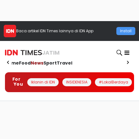
Baca artikel
IDN Times
lainnya di IDN App
Install
JATIM
Home
Food
News
Sport
Travel
For
Iklanin di IDN
INSIDENESIA
#LokalBerdaya
You