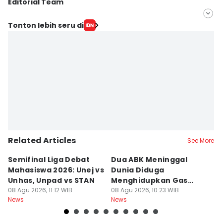
Editorial Team
Editor
Tonton lebih seru di
Faiz Nashrillah
Editor
Rizal Adhi Pratama
Related Articles
See More
Semifinal Liga Debat
Dua ABK Meninggal
R
Mahasiswa 2026: Unej vs
Dunia Diduga
F
Unhas, Unpad vs STAN
Menghidupkan Gas
W
08 Agu 2026, 11:12 WIB
Beracun di Kapal
08 Agu 2026, 10:23 WIB
R
08
News
News
Ne