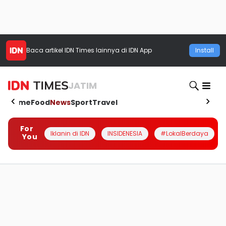
Baca artikel
IDN Times
lainnya di IDN App
Install
JATIM
Home
Food
News
Sport
Travel
For
Iklanin di IDN
INSIDENESIA
#LokalBerdaya
You