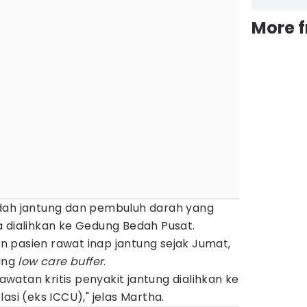
More 
dah jantung dan pembuluh darah yang
a dialihkan ke Gedung Bedah Pusat.
 pasien rawat inap jantung sejak Jumat,
uang
low care buffer
.
atan kritis penyakit jantung dialihkan ke
asi (eks ICCU)," jelas Martha.