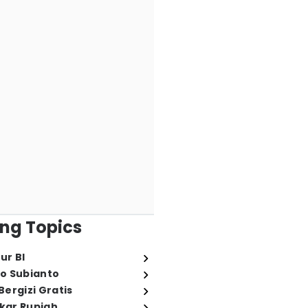
ng Topics
ur BI
o Subianto
ergizi Gratis
ukar Rupiah