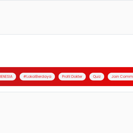
DENESIA
#LokalBerdaya
Profil Dokter
Quiz
Join Comm