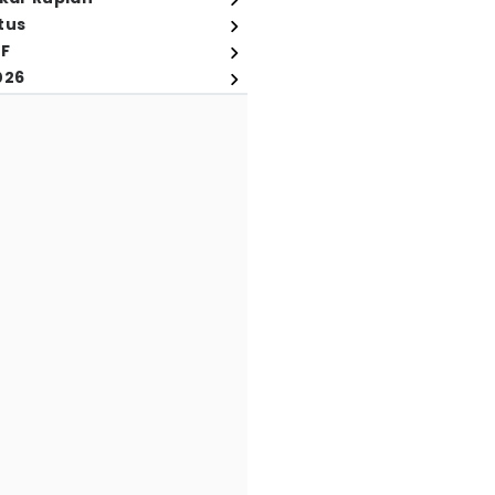
tus
FF
026