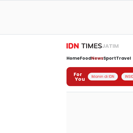
JATIM
Home
Food
News
Sport
Travel
For
Iklanin di IDN
INSI
You