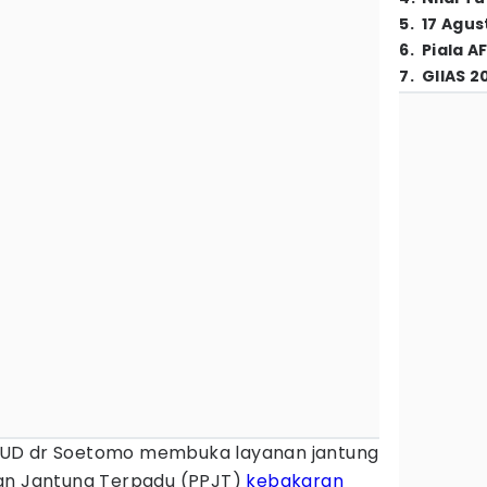
5
.
17 Agus
6
.
Piala A
7
.
GIIAS 2
UD dr Soetomo membuka layanan jantung
nan Jantung Terpadu (PPJT)
kebakaran