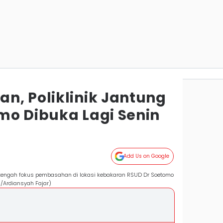
n, Poliklinik Jantung
mo Dibuka Lagi Senin
Add Us on Google
engah fokus pembasahan di lokasi kebakaran RSUD Dr Soetomo
/Ardiansyah Fajar)