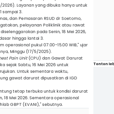
/2026). Layanan yang dibuka hanya untuk
 1 sampai 3.
umas, dan Pemasaran RSUD dr Soetomo,
atakan, pelayanan Poliklinik atau rawat
 diselenggarakan pada Senin, 18 Mei 2026,
dasar hingga lantai 3.
m operasional pukul 07.00–15.00 WIB," ujar
nya, Minggu (17/5/2025).
est Pain Unit
(CPU) dan Gawat Darurat
Tonton leb
ka sejak Sabtu, 16 Mei 2026 untuk
ujukan. Untuk sementara waktu,
tung gawat darurat dipusatkan di IGD
ntung tetap terbuka untuk kondisi darurat
n, 18 Mei 2026. Sementara operasional
hlab GBPT (EVANI)," sebutnya.