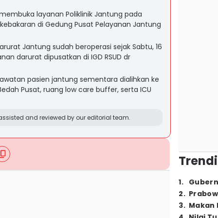
membuka layanan Poliklinik Jantung pada
ah kebakaran di Gedung Pusat Pelayanan Jantung
urat Jantung sudah beroperasi sejak Sabtu, 16
an darurat dipusatkan di IGD RSUD dr
awatan pasien jantung sementara dialihkan ke
edah Pusat, ruang low care buffer, serta ICU
ssisted and reviewed by our editorial team.
Trendi
1
.
Gubern
2
.
Prabow
3
.
Makan B
4
.
Nilai T