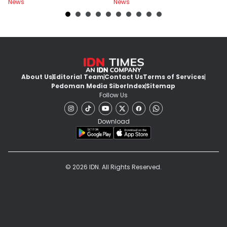
News
News
Ne
About Us
Editorial Team
Contact Us
Terms of Services
Pedoman Media Siber
Index
Sitemap
Follow Us
Download
© 2026 IDN. All Rights Reserved.