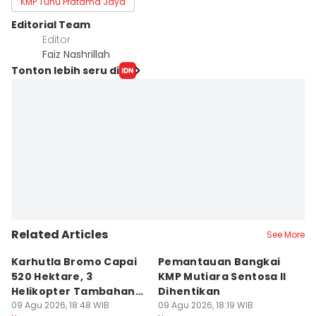
KMP Tunu Pratama Jaya
Editorial Team
Editor
Faiz Nashrillah
Tonton lebih seru di
Related Articles
See More
Karhutla Bromo Capai
Pemantauan Bangkai
U
520 Hektare, 3
KMP Mutiara Sentosa II
A
Helikopter Tambahan
Dihentikan
d
Diterjunkan
09 Agu 2026, 18:48 WIB
09 Agu 2026, 18:19 WIB
09