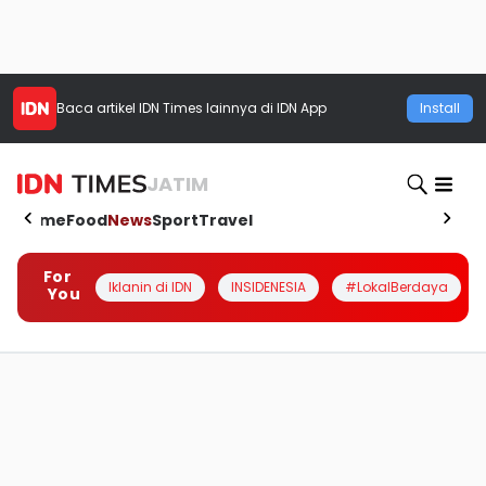
Baca artikel
IDN Times
lainnya di IDN App
Install
JATIM
Home
Food
News
Sport
Travel
For
Iklanin di IDN
INSIDENESIA
#LokalBerdaya
You