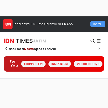
Baca artikel
IDN Times
lainnya di IDN App
Install
JATIM
Home
Food
News
Sport
Travel
For
Iklanin di IDN
INSIDENESIA
#LokalBerdaya
You