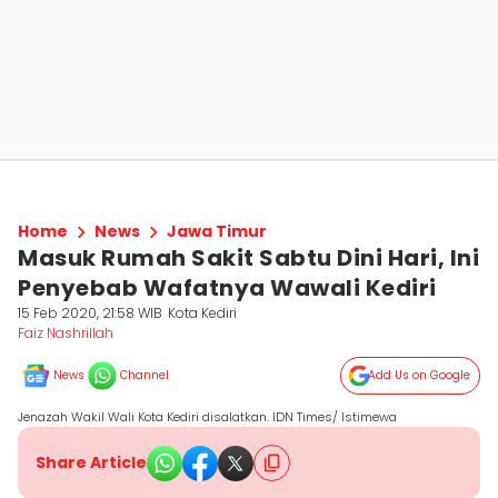
Home
News
Jawa Timur
Masuk Rumah Sakit Sabtu Dini Hari, Ini
Penyebab Wafatnya Wawali Kediri
15 Feb 2020, 21:58 WIB
Kota Kediri
Faiz Nashrillah
News
Channel
Add Us on Google
Jenazah Wakil Wali Kota Kediri disalatkan. IDN Times/ Istimewa
Share Article