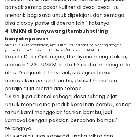
banyak sentra pasar kuliner di desa-desa. Itu
menarik bagi saya untuk dipelajari, dan semoga
bisa dicopy paste di daerah lain," katanya.
4. UMKM di Banyuwangi tumbuh seiring
banyaknya even
Staf Khusus Kepresidenan, Andi Putra Garuda saat berbincang dengan
perajin bambu Gintangan. IDN Times/Mohamad Ulil Albab
Kepala Desa Gintangan, Hardiyono mengatakan,
memiliki 2.220 UMKM, serta 53 usaha menengah ke
atas. Dari jumlah tersebut, sebagian besar
merupakan perajin bambu, disusul kemudian
perajin gula merah dan tempe.
"Di sini juga dikenal sebagai desa tukang pijat.
Untuk mendukung produk kerajinan bambu, setiap
tahun kami menggelar fashion bambu, jadi
karnaval dengan pakaian berbahan bambu,"
terangnya.
Plt Kepala Dinas Koperasi, Usaha Mikro dan