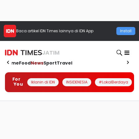
Baca artikel
IDN Times
lainnya di IDN App
Install
JATIM
Home
Food
News
Sport
Travel
For
Iklanin di IDN
INSIDENESIA
#LokalBerdaya
You