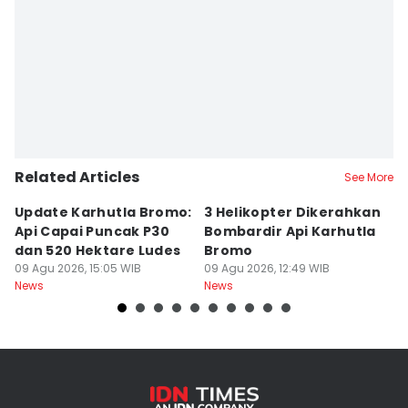
Related Articles
See More
Update Karhutla Bromo:
3 Helikopter Dikerahkan
1
Api Capai Puncak P30
Bombardir Api Karhutla
M
dan 520 Hektare Ludes
Bromo
K
09 Agu 2026, 15:05 WIB
09 Agu 2026, 12:49 WIB
D
09
News
News
Ne