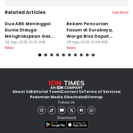
Related Articles
See More
Dua ABK Meninggal
Rekam Pencurian
K
Dunia Diduga
Fasum di Surabaya,
1
Menghidupkan Gas
Warga Bisa Dapat
T
Beracun di Kapal
08 Agu 2026, 10:23 WIB
Rp300 Ribu
08 Agu 2026, 10:08 WIB
Ha
08
News
News
Ne
About Us
Editorial Team
Contact Us
Terms of Services
Pedoman Media Siber
Index
Sitemap
Follow Us
Download