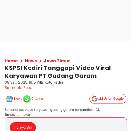
Home
News
Jawa Timur
KSPSI Kediri Tanggapi Video Viral
Karyawan PT Gudang Garam
08 Sep 2025, 19:15 WIB
Kota Kediri
Bramanta Putra
News
Channel
Add Us on Google
Screenshoot video karyawan gudang garam berpamitan. IDN
Times/istimewa
Intinya Sih