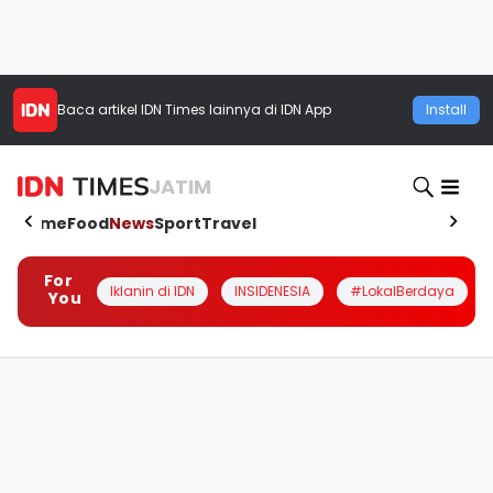
Baca artikel
IDN Times
lainnya di IDN App
Install
JATIM
Home
Food
News
Sport
Travel
For
Iklanin di IDN
INSIDENESIA
#LokalBerdaya
You