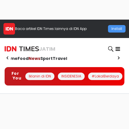
Baca artikel
IDN Times
lainnya di IDN App
Install
JATIM
Home
Food
News
Sport
Travel
For
Iklanin di IDN
INSIDENESIA
#LokalBerdaya
You