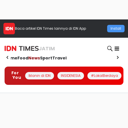
Baca artikel
IDN Times
lainnya di IDN App
Install
JATIM
Home
Food
News
Sport
Travel
For
Iklanin di IDN
INSIDENESIA
#LokalBerdaya
You