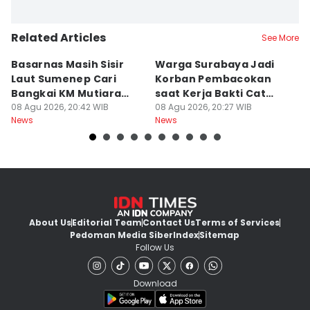
Related Articles
See More
Basarnas Masih Sisir
Warga Surabaya Jadi
E
Laut Sumenep Cari
Korban Pembacokan
B
Bangkai KM Mutiara
saat Kerja Bakti Cat
P
Sentosa II
08 Agu 2026, 20:42 WIB
Gapura
08 Agu 2026, 20:27 WIB
N
08
News
News
Ne
About Us
Editorial Team
Contact Us
Terms of Services
Pedoman Media Siber
Index
Sitemap
Follow Us
Download