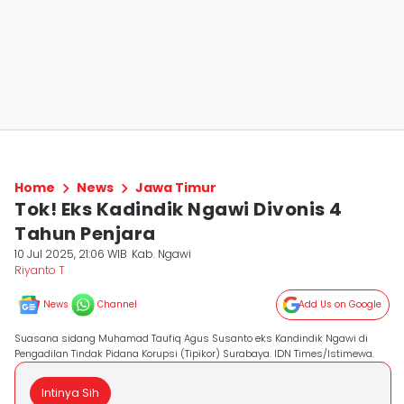
Home
News
Jawa Timur
Tok! Eks Kadindik Ngawi Divonis 4
Tahun Penjara
10 Jul 2025, 21:06 WIB
Kab. Ngawi
Riyanto T
News
Channel
Add Us on Google
Suasana sidang Muhamad Taufiq Agus Susanto eks Kandindik Ngawi di
Pengadilan Tindak Pidana Korupsi (Tipikor) Surabaya. IDN Times/Istimewa.
Intinya Sih